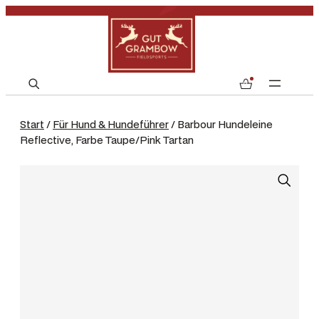
S
0
e
a
Start
/
Für Hund & Hundeführer
/ Barbour Hundeleine
r
Reflective, Farbe Taupe/Pink Tartan
c
h