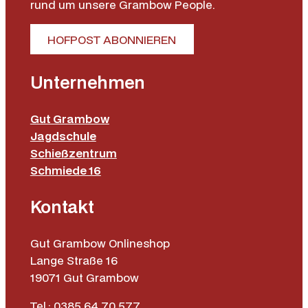
rund um unsere Grambow People.
e
n
HOFPOST ABONNIEREN
g
e
Unternehmen
Gut Grambow
Jagdschule
Schießzentrum
Schmiede 16
Kontakt
Gut Grambow Onlineshop
Lange Straße 16
19071 Gut Grambow
Tel.: 0385 64 70 577