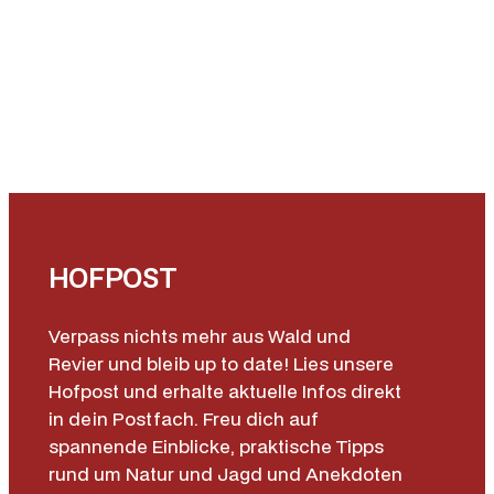
e
T
a
u
p
e
/
P
i
n
HOFPOST
k
T
Verpass nichts mehr aus Wald und
a
Revier und bleib up to date! Lies unsere
r
Hofpost und erhalte aktuelle Infos direkt
t
in dein Postfach. Freu dich auf
a
spannende Einblicke, praktische Tipps
n
rund um Natur und Jagd und Anekdoten
M