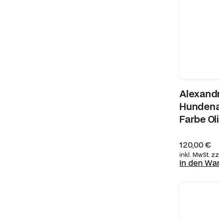
Alexandr
Hundena
Farbe Ol
120,00
€
inkl. MwSt.
zz
In den Wa