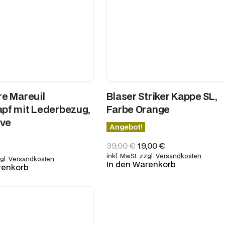
e Mareuil
Blaser Striker Kappe SL,
pf mit Lederbezug,
Farbe Orange
ive
Angebot!
U
A
39,00
€
19,00
€
r
k
inkl. MwSt.
zzgl.
Versandkosten
gl.
Versandkosten
In den Warenkorb
s
t
renkorb
p
u
r
e
ü
l
n
l
g
e