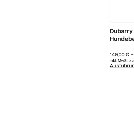
Dubarry
Hundebe
149,00
€
inkl. MwSt.
zz
Ausführu