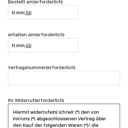
Bestellt am
(erforderlich)
TT
Punkt
MM
erhalten am
(erforderlich)
Punkt
JJJJ
TT
Punkt
MM
Vertragsnummer
(erforderlich)
Punkt
JJJJ
Ihr Widerruf
(erforderlich)