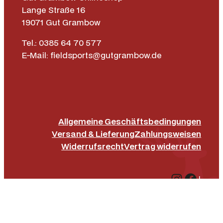
Lange Straße 16
19071 Gut Grambow
Tel.: 0385 64 70 577
E-Mail: fieldsports@gutgrambow.de
Allgemeine Geschäftsbedingungen
Versand & Lieferung
Zahlungsweisen
Widerrufsrecht
Vertrag widerrufen
Instagr
Face
|
Impressum
Datenschutz­erklärung
Barrierefreiheit