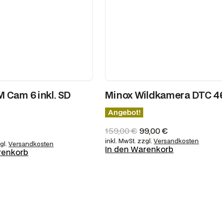
 Cam 6 inkl. SD
Minox Wildkamera DTC 4
Angebot!
U
A
159,00
€
99,00
€
r
k
inkl. MwSt.
zzgl.
Versandkosten
gl.
Versandkosten
In den Warenkorb
s
t
renkorb
p
u
r
e
ü
l
n
l
g
e
l
r