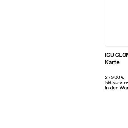
ICU CLOM
Karte
279,00
€
inkl. MwSt.
zz
In den Wa