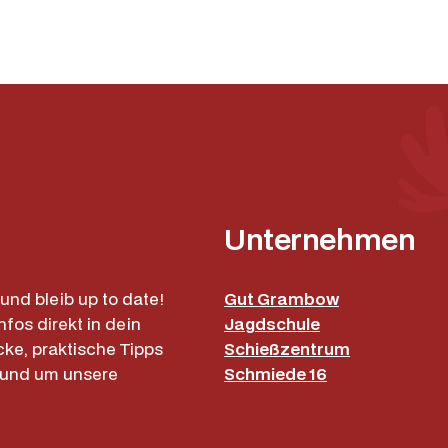
i
P
c
r
h
e
e
i
r
s
P
i
r
s
e
t
i
:
s
9
Unternehmen
w
9
a
,
r
0
und bleib up to date!
Gut Grambow
:
0
1
nfos direkt in dein
Jagdschule
5
€
cke, praktische Tipps
Schießzentrum
9
.
rund um unsere
Schmiede 16
,
0
0