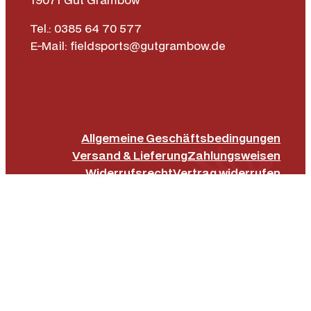
Tel.: 0385 64 70 577
E-Mail: fieldsports@gutgrambow.de
Allgemeine Geschäftsbedingungen
Versand & Lieferung
Zahlungsweisen
Widerrufsrecht
Vertrag widerrufen
Instagr
Face
|
Impressum
Datenschutz­erklärung
Barrierefreiheit