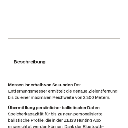
a
9
F
r
9
1
:
5
3
,
0
.
0
×
7
0
4
0
2
0
€
M
,
.
e
0
Beschreibung
n
0
g
€
e
Messen innerhalb von Sekunden
Der
Entfernungsmesser ermittelt die genaue Zielentfernung
bis zu einer maximalen Reichweite von 2.300 Metern.
Übermittlung persönlicher ballistischer Daten
Speicherkapazität für bis zu neun personalisierte
ballistische Profile, die in der ZEISS Hunting App
eingerichtet werden können. Dank der Bluetooth-