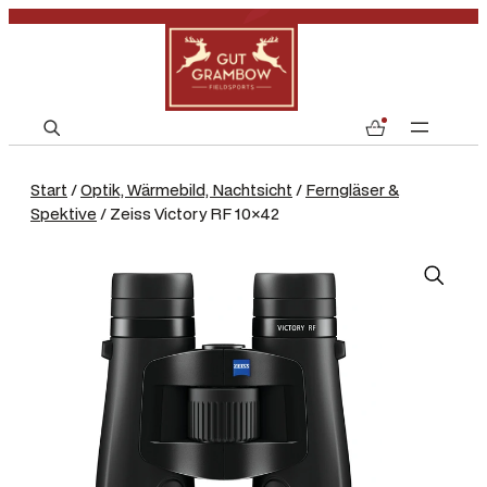
S
0
e
a
Start
/
Optik, Wärmebild, Nachtsicht
/
Ferngläser &
r
Spektive
/ Zeiss Victory RF 10×42
c
h