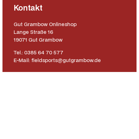
Kontakt
Gut Grambow Onlineshop
Lange Straße 16
19071 Gut Grambow
Tel.: 0385 64 70 577
E-Mail: fieldsports@gutgrambow.de
Allgemeine Geschäftsbedingungen
Versand & Lieferung
Zahlungsweisen
Widerrufsrecht
Vertrag widerrufen
Instagr
Face
|