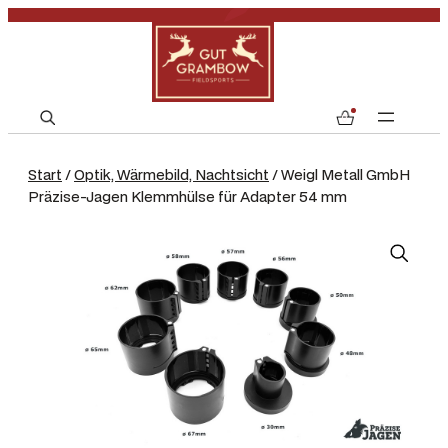
S
0
e
a
Start
/
Optik, Wärmebild, Nachtsicht
/ Weigl Metall GmbH
r
Präzise-Jagen Klemmhülse für Adapter 54 mm
c
h