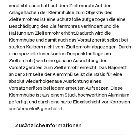
n
verbleibt dauerhaft auf dem Zielfernrohr.Auf den
Anlageflächen der Klemmhülse zum Objektiv des
K
Zielfernrohres ist eine Schutzfolie aufgezogen die eine
l
Beschädigung des Zielfernrohres verhindert und die
e
Haftung am Zielfernrohr erhöht.Dadurch wird die
m
Klemmhülse und damit auch das Vorsatzgerät selbst bei
m
starken Kalibern nicht vom Zielfernrohr abgezogen. Durch
h
eine spezielle Innenkontur (Dreipunktauflage am
ü
Zielfernrohr) wird eine genaue Ausrichtung des
l
Vorsatzgerätes zum Zielfernrohr erreicht. Das Bajonett
an der Stirnseite der Klemmhülse ist die Basis für eine
s
absolut wiederholgenaue Ausrichtung eines
e
Vorsatzgerätes bei jedem erneuten Aufsetzen. Diese
f
Klemmhülse ist aus einem Stück hochwertigen Aluminium
ü
gefertigt und durch eine harte Eloxalschicht vor Korrosion
r
und Verschleiß geschützt.
A
d
Zusätzliche Informationen
a
p