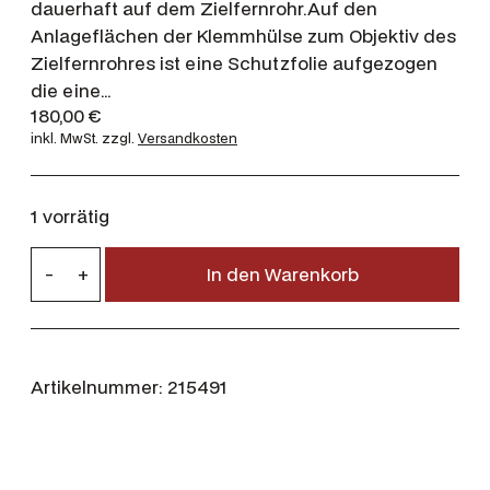
dauerhaft auf dem Zielfernrohr.Auf den
Anlageflächen der Klemmhülse zum Objektiv des
Zielfernrohres ist eine Schutzfolie aufgezogen
die eine…
180,00
€
inkl. MwSt.
zzgl.
Versandkosten
1 vorrätig
W
-
+
In den Warenkorb
e
i
g
l
Artikelnummer:
215491
M
e
t
a