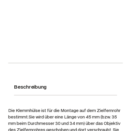
l
l
G
m
b
H
P
r
ä
z
i
s
Beschreibung
e
-
J
Die Klemmhülse ist für die Montage auf dem Zielfernrohr
a
bestimmt.Sie wird über eine Länge von 45 mm (bzw. 35
g
mm beim Durchmesser 30 und 34 mm) über das Objektiv
e
des Zielfernrohres geschoben und dort verschraubt. Sie