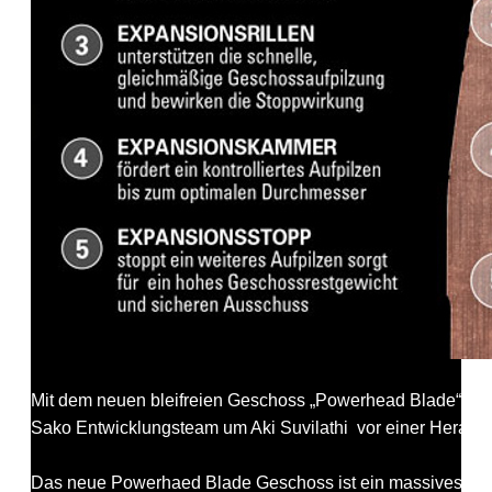
e
n
g
e
Mit dem neuen bleifreien Geschoss „Powerhead Blade“ bring
Sako Entwicklungsteam um Aki Suvilathi vor einer Herausfo
Das neue Powerhaed Blade Geschoss ist ein massives Kupf