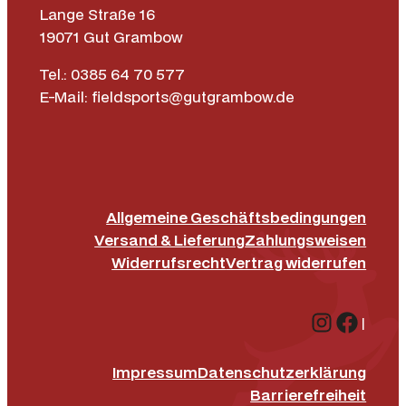
Lange Straße 16
19071 Gut Grambow
Tel.: 0385 64 70 577
E-Mail: fieldsports@gutgrambow.de
Allgemeine Geschäftsbedingungen
Versand & Lieferung
Zahlungsweisen
Widerrufsrecht
Vertrag widerrufen
Instagr
Face
|
Impressum
Datenschutz­erklärung
Barrierefreiheit