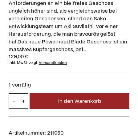
Anforderungen an ein bleifreies Geschoss
ungleich höher sind, als vergleichsweise bei
verbleiten Geschossen, stand das Sako
Entwicklungsteam um Aki Suvilathi vor einer
Herausforderung, die man bravourös gelöst
hat.Das neue Powerhaed Blade Geschoss ist ein
massives Kupfergeschoss, bei…
129,00
€
inkl. MwSt.
zzgl.
Versandkosten
1 vorrätig
S
-
+
In den Warenkorb
a
k
o
.
Artikelnummer:
211050
3