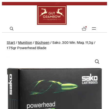
S
0
e
a
Start
/
Munition
/
Büchsen
/ Sako .300 Win. Mag. 11,3g /
r
175gr Powerhead Blade
c
h