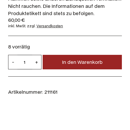
Nicht rauchen. Die Informationen auf dem
Produktetikett sind stets zu befolgen.
60,00
€
inkl. MwSt.
zzgl.
Versandkosten
8 vorrätig
R
-
+
In den Warenkorb
W
S
C
i
Artikelnummer:
211161
n
e
s
h
o