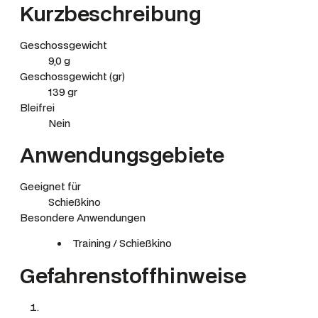
r
Kurzbeschreibung
M
e
Geschossgewicht
n
9,0 g
g
Geschossgewicht (gr)
e
139 gr
Bleifrei
Nein
Anwendungsgebiete
Geeignet für
Schießkino
Besondere Anwendungen
Training / Schießkino
Gefahrenstoffhinweise