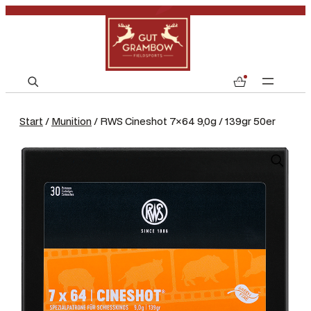
S
0
e
a
Start
/
Munition
/ RWS Cineshot 7×64 9,0g / 139gr 50er
r
c
h