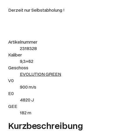
g
Derzeit nur Selbstabholung !
e
Artikelnummer
2318328
Kaliber
9,3×62
Geschoss
EVOLUTION GREEN
V0
900 m/s
E0
4820 J
GEE
182 m
Kurzbeschreibung