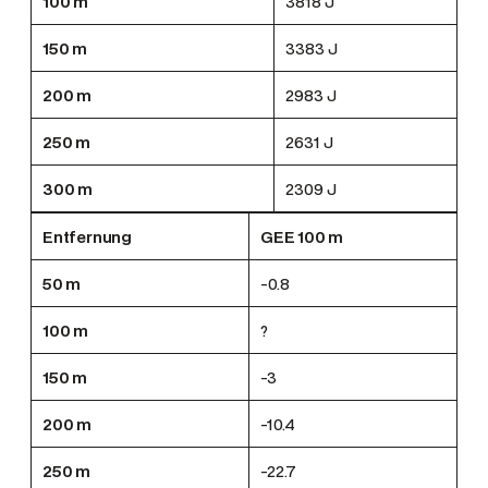
100 m
3818 J
150 m
3383 J
200 m
2983 J
250 m
2631 J
300 m
2309 J
Entfernung
GEE 100 m
50 m
-0.8
100 m
?
150 m
-3
200 m
-10.4
250 m
-22.7