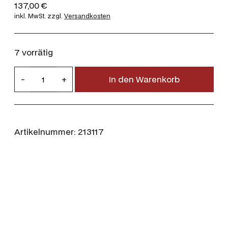
137,00
€
inkl. MwSt.
zzgl.
Versandkosten
7 vorrätig
R
-
+
In den Warenkorb
W
S
9
,
Artikelnummer:
213117
3
×
6
2
1
1
,
9