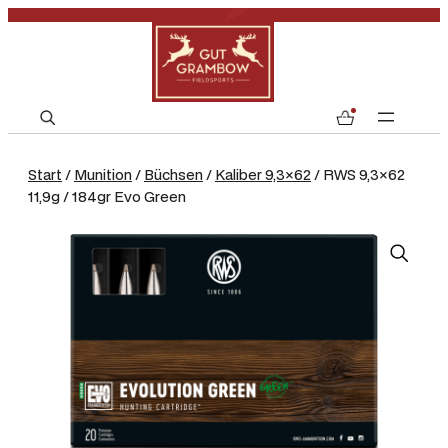
S
0
e
a
Start
/
Munition
/
Büchsen
/
Kaliber 9,3×62
/ RWS 9,3×62
r
11,9g / 184gr Evo Green
c
h