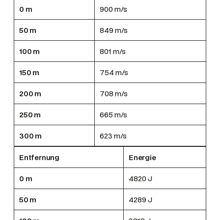
0 m
900 m/s
50 m
849 m/s
100 m
801 m/s
150 m
754 m/s
200 m
708 m/s
250 m
665 m/s
300 m
623 m/s
Entfernung
Energie
0 m
4820 J
50 m
4289 J