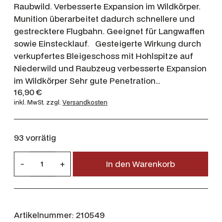
Raubwild. Verbesserte Expansion im Wildkörper.
Munition überarbeitet dadurch schnellere und
gestrecktere Flugbahn. Geeignet für Langwaffen
sowie Einstecklauf. Gesteigerte Wirkung durch
verkupfertes Bleigeschoss mit Hohlspitze auf
Niederwild und Raubzeug verbesserte Expansion
im Wildkörper Sehr gute Penetration…
16,90
€
inkl. MwSt.
zzgl.
Versandkosten
93 vorrätig
R
-
+
In den Warenkorb
W
S
.
2
Artikelnummer:
210549
2