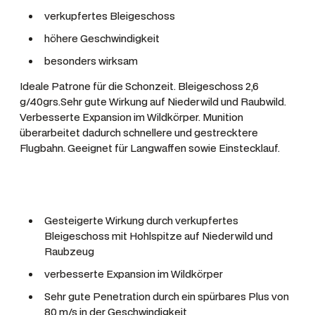
n
verkupfertes Bleigeschoss
g
höhere Geschwindigkeit
e
besonders wirksam
Ideale Patrone für die Schonzeit. Bleigeschoss 2,6
g/40grs.Sehr gute Wirkung auf Niederwild und Raubwild.
Verbesserte Expansion im Wildkörper. Munition
überarbeitet dadurch schnellere und gestrecktere
Flugbahn. Geeignet für Langwaffen sowie Einstecklauf.
Gesteigerte Wirkung durch verkupfertes
Bleigeschoss mit Hohlspitze auf Niederwild und
Raubzeug
verbesserte Expansion im Wildkörper
Sehr gute Penetration durch ein spürbares Plus von
80 m/s in der Geschwindigkeit