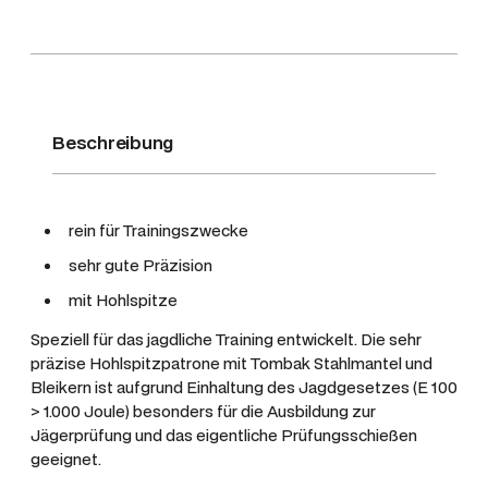
5
2
g
r
M
Beschreibung
J
M
e
rein für Trainingszwecke
n
sehr gute Präzision
g
e
mit Hohlspitze
Speziell für das jagdliche Training entwickelt. Die sehr
präzise Hohlspitzpatrone mit Tombak Stahlmantel und
Bleikern ist aufgrund Einhaltung des Jagdgesetzes (E 100
> 1.000 Joule) besonders für die Ausbildung zur
Jägerprüfung und das eigentliche Prüfungsschießen
geeignet.