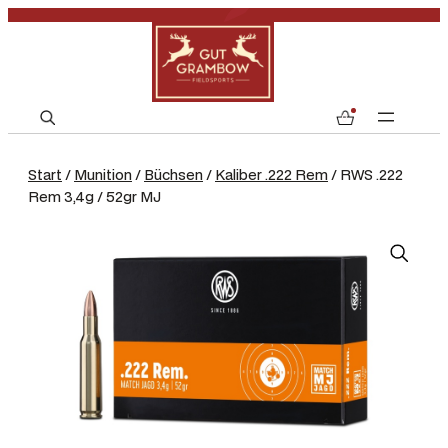
S
0
e
a
Start
/
Munition
/
Büchsen
/
Kaliber .222 Rem
/ RWS .222
r
Rem 3,4g / 52gr MJ
c
h