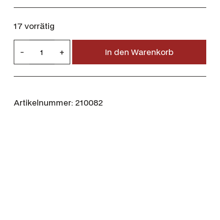
17 vorrätig
R
-
+
In den Warenkorb
W
S
.
2
Artikelnummer:
210082
2
2
R
e
m
3
,
4
g
/