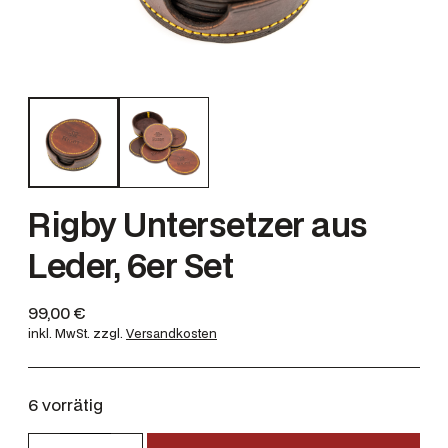
Rigby Untersetzer aus
Leder, 6er Set
99,00
€
inkl. MwSt.
zzgl.
Versandkosten
6 vorrätig
R