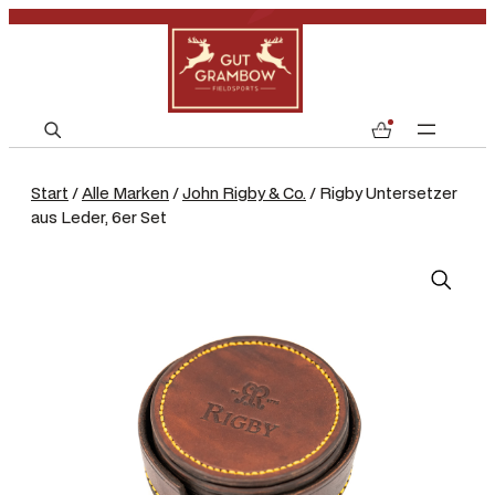
S
0
e
a
Start
/
Alle Marken
/
John Rigby & Co.
/ Rigby Untersetzer
r
aus Leder, 6er Set
c
h