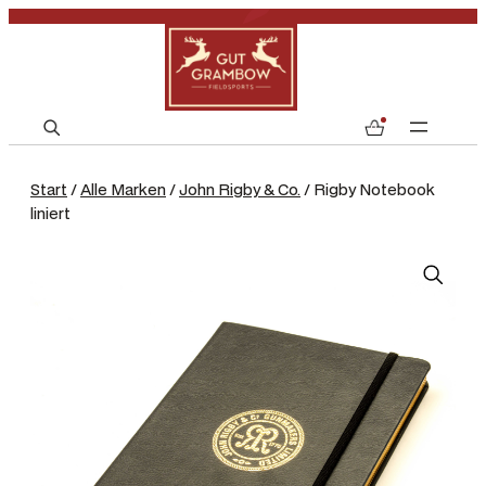
S
0
e
a
Start
/
Alle Marken
/
John Rigby & Co.
/ Rigby Notebook
r
liniert
c
h