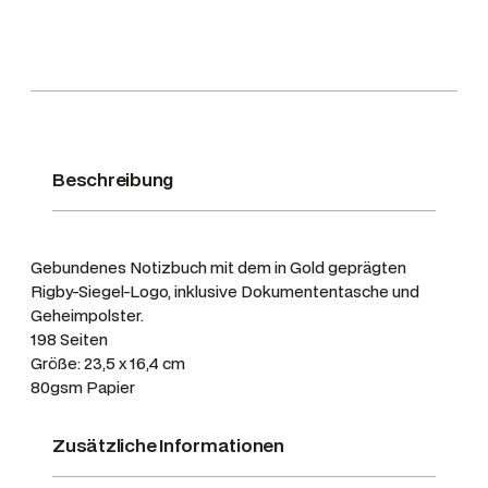
l
i
n
i
e
r
t
Beschreibung
M
e
n
Gebundenes Notizbuch mit dem in Gold geprägten
g
Rigby-Siegel-Logo, inklusive Dokumententasche und
e
Geheimpolster.
198 Seiten
Größe: 23,5 x 16,4 cm
80gsm Papier
Zusätzliche Informationen