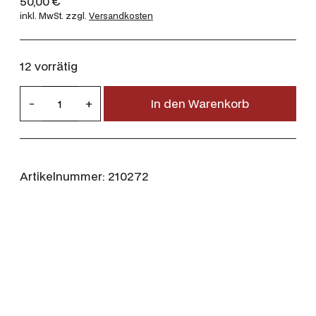
50,00
€
inkl. MwSt.
zzgl.
Versandkosten
12 vorrätig
R
-
+
In den Warenkorb
i
g
b
y
Artikelnummer:
210272
N
o
t
e
b
o
o
k