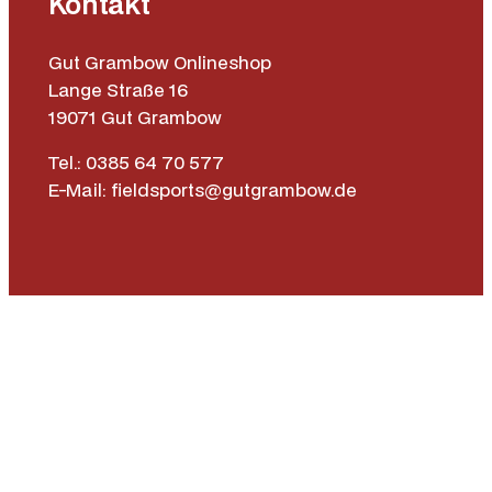
Kontakt
Gut Grambow Onlineshop
Lange Straße 16
19071 Gut Grambow
Tel.: 0385 64 70 577
E-Mail: fieldsports@gutgrambow.de
Allgemeine Geschäftsbedingungen
Versand & Lieferung
Zahlungsweisen
Widerrufsrecht
Vertrag widerrufen
Instagr
Face
|