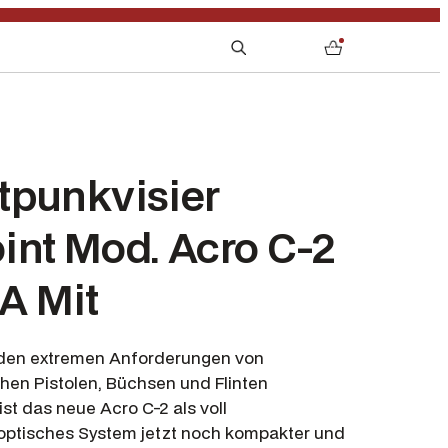
S
0
e
a
r
c
h
tpunkvisier
int Mod. Acro C-2
A Mit
 den extremen Anforderungen von
hen Pistolen, Büchsen und Flinten
ist das neue Acro C-2 als voll
ptisches System jetzt noch kompakter und