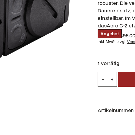
robuster. Die v
Dauereinsatz, d
einstellbar. Im 
dasAcro C-2 e
P
Angebot
U
788,00
€
695,0
r
r
inkl. MwSt.
zzgl.
Ver
o
d
s
u
p
k
r
t
1 vorrätig
i
ü
m
n
L
A
-
+
g
n
e
g
l
u
e
i
b
c
o
c
h
t
h
Artikelnummer:
t
e
p
r
u
P
r