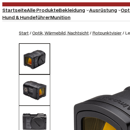
Startseite
Alle Produkte
Bekleidung
Ausrüstung
Opt
Hund & Hundeführer
Munition
Start
/
Optik, Wärmebild, Nachtsicht
/
Rotpunktvisier
/ Le