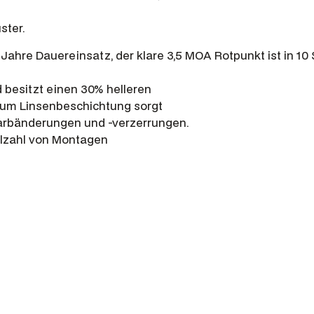
d
.
ster.
A
c
 Jahre Dauereinsatz, der klare 3,5 MOA Rotpunkt ist in 10 
r
d besitzt einen 30% helleren
o
mium Linsenbeschichtung sorgt
C
Farbänderungen und -verzerrungen.
-
ielzahl von Montagen
2
3
,
5
M
O
A
M
i
t