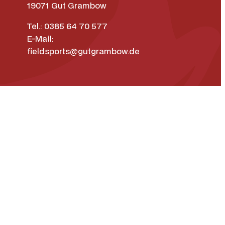
19071 Gut Grambow
Tel.: 0385 64 70 577
E-Mail:
fieldsports@gutgrambow.de
weisen
Widerrufsrecht
Vertrag widerrufen
ok
um
Datenschutz­erklärung
Barrierefreiheit