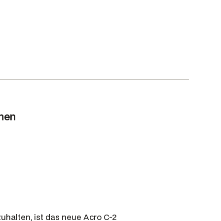
t
:
6
9
5
,
0
0
€
onen
.
halten, ist das neue Acro C-2