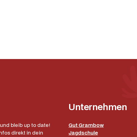
M
e
n
g
e
Unternehmen
und bleib up to date!
Gut Grambow
nfos direkt in dein
Jagdschule