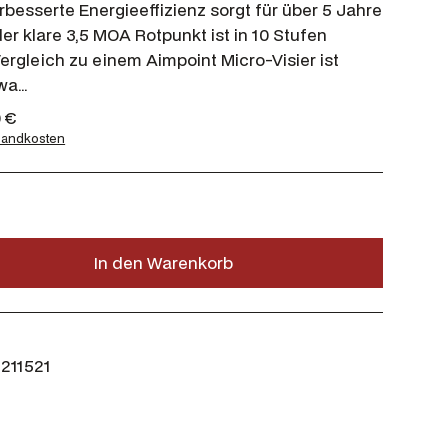
erbesserte Energieeffizienz sorgt für über 5 Jahre
er klare 3,5 MOA Rotpunkt ist in 10 Stufen
Vergleich zu einem Aimpoint Micro-Visier ist
twa…
A
0
€
k
sandkosten
t
u
e
l
l
In den Warenkorb
e
r
P
r
e
211521
i
s
i
s