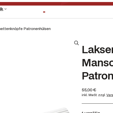
ik
hettenknöpfe Patronenhülsen
Lakse
Mansc
Patro
55,00
€
inkl. MwSt.
zzgl.
Ver
1 vorrätig