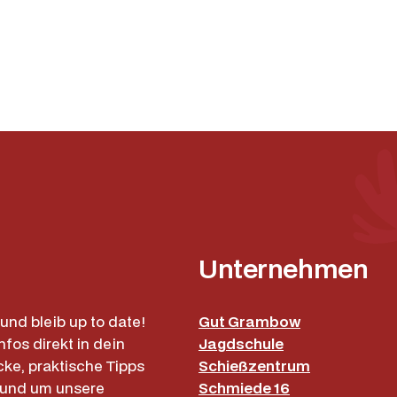
e
n
M
e
n
g
e
Unternehmen
und bleib up to date!
Gut Grambow
nfos direkt in dein
Jagdschule
cke, praktische Tipps
Schießzentrum
rund um unsere
Schmiede 16