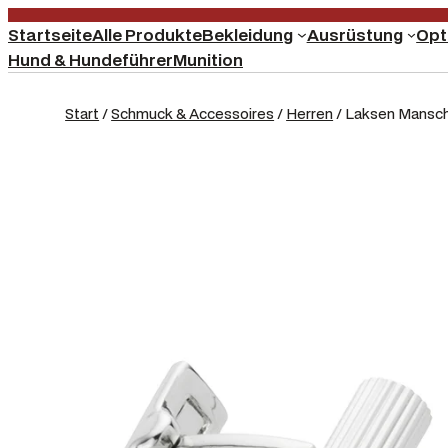
Startseite
Alle Produkte
Bekleidung
Ausrüstung
Opt
Hund & Hundeführer
Munition
Start
/
Schmuck & Accessoires
/
Herren
/ Laksen Mansc