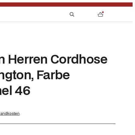
S
0
e
a
r
c
h
n Herren Cordhose
ngton, Farbe
el 46
sandkosten