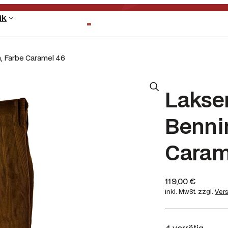
ik
, Farbe Caramel 46
Lakse
Benni
Caram
119,00
€
inkl. MwSt.
zzgl.
Ver
4 vorrätig