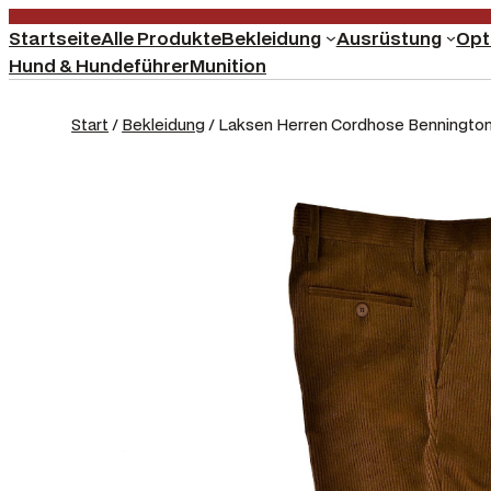
Startseite
Alle Produkte
Bekleidung
Ausrüstung
Opt
Hund & Hundeführer
Munition
Start
/
Bekleidung
/ Laksen Herren Cordhose Bennington