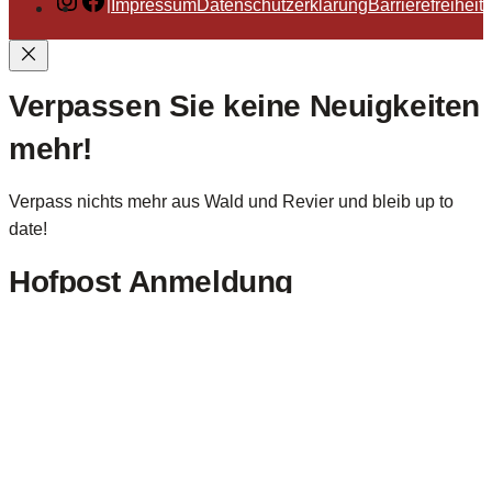
Instagram
Facebook
|
Impressum
Datenschutz­erklärung
Barrierefreiheit
Verpassen Sie keine Neuigkeiten
mehr!
Verpass nichts mehr aus Wald und Revier und bleib up to
date!
Hofpost Anmeldung
Name
(erforderlich)
Vorname
Nachn
E-Mail
(erforderlich)
E-Mail eingeben
E-Mail
bestätigen