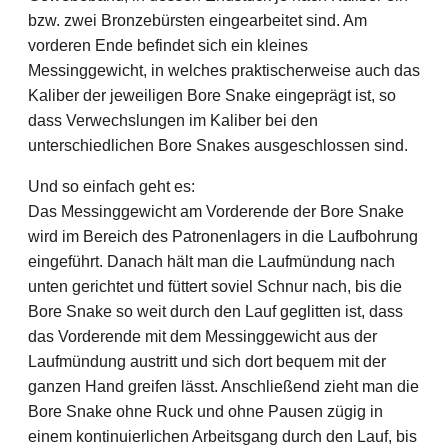
3
bzw. zwei Bronzebürsten eingearbeitet sind. Am
5
vorderen Ende befindet sich ein kleines
/
Messinggewicht, in welches praktischerweise auch das
.
Kaliber der jeweiligen Bore Snake eingeprägt ist, so
3
dass Verwechslungen im Kaliber bei den
7
unterschiedlichen Bore Snakes ausgeschlossen sind.
5
Und so einfach geht es:
/
Das Messinggewicht am Vorderende der Bore Snake
9
wird im Bereich des Patronenlagers in die Laufbohrung
,
eingeführt. Danach hält man die Laufmündung nach
3
unten gerichtet und füttert soviel Schnur nach, bis die
m
Bore Snake so weit durch den Lauf geglitten ist, dass
m
das Vorderende mit dem Messinggewicht aus der
M
Laufmündung austritt und sich dort bequem mit der
e
ganzen Hand greifen lässt. Anschließend zieht man die
n
Bore Snake ohne Ruck und ohne Pausen zügig in
g
einem kontinuierlichen Arbeitsgang durch den Lauf, bis
e