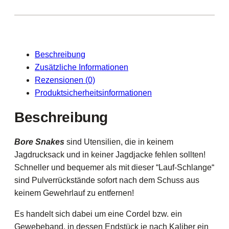
H
o
p
p
Beschreibung
e
Zusätzliche Informationen
s
Rezensionen (0)
B
Produktsicherheitsinformationen
o
r
Beschreibung
e
S
Bore Snakes
sind Utensilien, die in keinem
n
Jagdrucksack und in keiner Jagdjacke fehlen sollten!
a
Schneller und bequemer als mit dieser “Lauf-Schlange“
k
sind Pulverrückstände sofort nach dem Schuss aus
e
keinem Gewehrlauf zu entfernen!
'
'
Es handelt sich dabei um eine Cordel bzw. ein
.
Gewebeband, in dessen Endstück je nach Kaliber ein