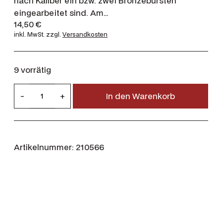
nach Kaliber ein bzw. zwei Bronzebürsten
eingearbeitet sind. Am…
14,50
€
inkl. MwSt.
zzgl.
Versandkosten
9 vorrätig
H
-
+
In den Warenkorb
o
p
p
e
Artikelnummer:
210566
´
s
L
a
u
f