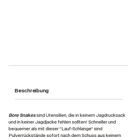
r
e
i
n
i
g
e
r
'
'
H
o
Beschreibung
p
p
e
Bore Snakes
sind Utensilien, die in keinem Jagdrucksack
s
und in keiner Jagdjacke fehlen sollten! Schneller und
B
bequemer als mit dieser “Lauf-Schlange“ sind
o
Pulverrückstände sofort nach dem Schuss aus keinem