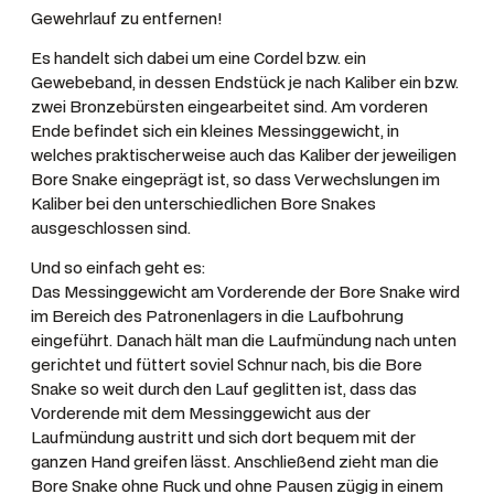
r
Gewehrlauf zu entfernen!
e
Es handelt sich dabei um eine Cordel bzw. ein
S
Gewebeband, in dessen Endstück je nach Kaliber ein bzw.
n
zwei Bronzebürsten eingearbeitet sind. Am vorderen
a
Ende befindet sich ein kleines Messinggewicht, in
k
welches praktischerweise auch das Kaliber der jeweiligen
e
Bore Snake eingeprägt ist, so dass Verwechslungen im
'
Kaliber bei den unterschiedlichen Bore Snakes
ausgeschlossen sind.
'
.
Und so einfach geht es:
2
Das Messinggewicht am Vorderende der Bore Snake wird
4
im Bereich des Patronenlagers in die Laufbohrung
3
eingeführt. Danach hält man die Laufmündung nach unten
gerichtet und füttert soviel Schnur nach, bis die Bore
/
Snake so weit durch den Lauf geglitten ist, dass das
6
Vorderende mit dem Messinggewicht aus der
m
Laufmündung austritt und sich dort bequem mit der
m
ganzen Hand greifen lässt. Anschließend zieht man die
M
Bore Snake ohne Ruck und ohne Pausen zügig in einem