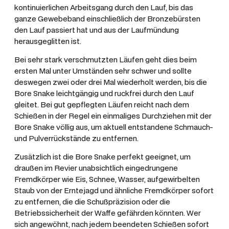
e
kontinuierlichen Arbeitsgang durch den Lauf, bis das
n
ganze Gewebeband einschließlich der Bronzebürsten
den Lauf passiert hat und aus der Laufmündung
g
herausgeglitten ist.
e
Bei sehr stark verschmutzten Läufen geht dies beim
ersten Mal unter Umständen sehr schwer und sollte
deswegen zwei oder drei Mal wiederholt werden, bis die
Bore Snake leichtgängig und ruckfrei durch den Lauf
gleitet. Bei gut gepflegten Läufen reicht nach dem
Schießen in der Regel ein einmaliges Durchziehen mit der
Bore Snake völlig aus, um aktuell entstandene Schmauch-
und Pulverrückstände zu entfernen.
Zusätzlich ist die Bore Snake perfekt geeignet, um
draußen im Revier unabsichtlich eingedrungene
Fremdkörper wie Eis, Schnee, Wasser, aufgewirbelten
Staub von der Erntejagd und ähnliche Fremdkörper sofort
zu entfernen, die die Schußpräzision oder die
Betriebssicherheit der Waffe gefährden könnten. Wer
sich angewöhnt, nach jedem beendeten Schießen sofort