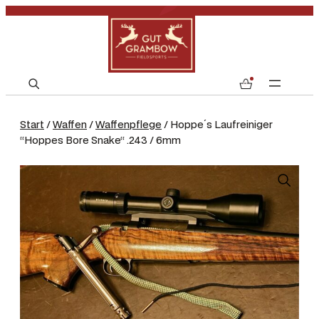
S
0
e
a
Start
/
Waffen
/
Waffenpflege
/ Hoppe´s Laufreiniger
r
“Hoppes Bore Snake“ .243 / 6mm
c
h