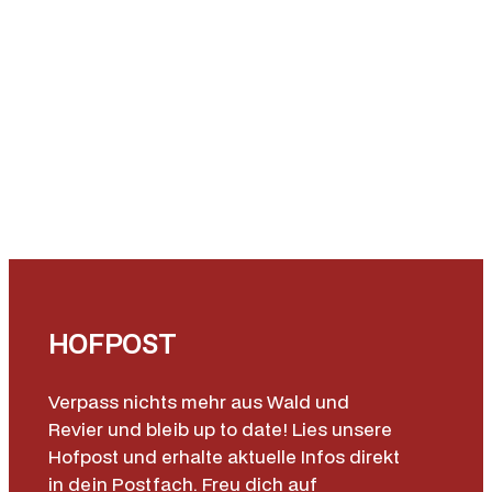
M
e
n
g
e
HOFPOST
Verpass nichts mehr aus Wald und
Revier und bleib up to date! Lies unsere
Hofpost und erhalte aktuelle Infos direkt
in dein Postfach. Freu dich auf