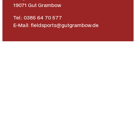
19071 Gut Grambow
Tel.: 0385 64 70 577
E-Mail: fieldsports@gutgrambow.de
Allgemeine Geschäftsbedingungen
Versand & Lieferung
Zahlungsweisen
Widerrufsrecht
Vertrag widerrufen
Instagr
Face
|
Impressum
Datenschutz­erklärung
Barrierefreiheit