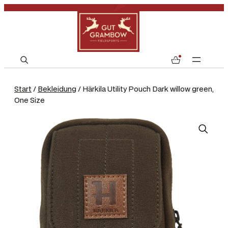
S
0
e
a
Start
/
Bekleidung
/ Härkila Utility Pouch Dark willow green,
r
One Size
c
h