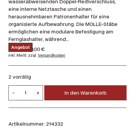
wasserabweisenden Doppel-Reißverschluss,
eine interne Netztasche und einen
herausnehmbaren Patronenhalter für eine
organisierte Aufbewahrung. Die MOLLE-Stäbe
ermöglichen eine modulare Befestigung am
Fernglashalter, während…
P
Angebot
U
A
59,95
€
39,00
€
r
r
k
inkl. MwSt.
zzgl.
Versandkosten
o
s
d
t
u
p
u
k
r
e
t
2 vorrätig
i
ü
l
m
n
l
H
A
-
+
In den Warenkorb
g
e
n
ä
g
l
r
r
e
i
P
b
k
c
o
r
i
t
h
e
Artikelnummer:
214332
l
e
i
a
r
s