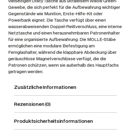
vielseitigen Utility Tasche aus ultraleisem Willow Green-
l
Gewebe, die sich perfekt für die Aufbewahrung wichtiger
Gegenstände wie Munition, Erste-Hilfe-Kit oder
l
Powerbank eignet. Die Tasche verfügt über einen
o
wasserabweisenden Doppel-Reißverschluss, eine interne
w
Netztasche und einen herausnehmbaren Patronenhalter
g
für eine organisierte Aufbewahrung. Die MOLLE-Stäbe
r
ermöglichen eine modulare Befestigung am
e
Fernglashalter, während die klappbare Abdeckung über
e
geräuschlose Magnetverschlüsse verfügt, die die
n
Patronen schützen, wenn sie außerhalb des Hauptfachs
getragen werden.
,
O
Zusätzliche Informationen
n
e
S
Rezensionen (0)
i
z
Produktsicherheitsinformationen
e