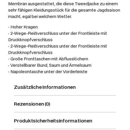
Membran ausgestattet, die diese Tweedjacke zu einem
X
sehr fähigen Kleidungsstück für die gesamte Jagdsaison
,
macht, egal bei welchem Wetter.
F
a
· Hoher Kragen
r
· 2-Wege-Reißverschluss unter der Frontleiste mit
Druckknopfverschluss
b
· 2-Wege-Reißverschluss unter der Frontleiste mit
e
Druckknopfverschluss
T
· Große Fronttaschen mit Abflusslöchern
e
· Verstellbarer Bund, Saum und Ärmelsaum
r
· Napoleontasche unter der Vorderleiste
r
a
Zusätzliche Informationen
g
o
Rezensionen (0)
n
b
r
Produktsicherheitsinformationen
o