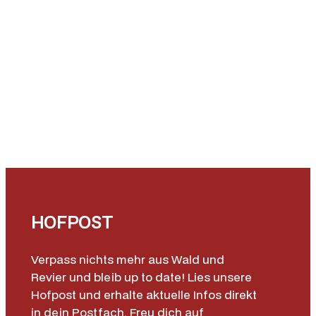
w
n
5
2
M
e
n
g
e
HOFPOST
Verpass nichts mehr aus Wald und
Revier und bleib up to date! Lies unsere
Hofpost und erhalte aktuelle Infos direkt
in dein Postfach. Freu dich auf