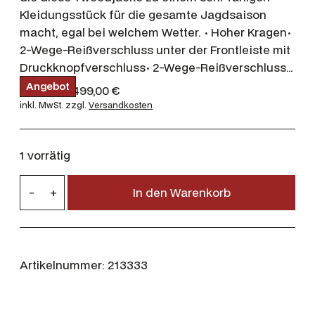
Kleidungsstück für die gesamte Jagdsaison
macht, egal bei welchem Wetter. · Hoher Kragen·
2-Wege-Reißverschluss unter der Frontleiste mit
Druckknopfverschluss· 2-Wege-Reißverschluss…
P
Angebot
U
A
879,95
€
499,00
€
r
r
k
inkl. MwSt.
zzgl.
Versandkosten
o
d
s
t
u
p
u
k
r
e
t
1 vorrätig
i
ü
l
m
n
l
H
A
-
+
In den Warenkorb
g
e
n
ä
g
l
r
r
e
i
P
b
k
o
c
r
i
t
h
e
Artikelnummer:
213333
l
e
i
a
r
s
T
P
i