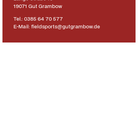
19071 Gut Grambow
Tel.: 0385 64 70 577
E-Mail: fieldsports@gutgrambow.de
Allgemeine Geschäftsbedingungen
Versand & Lieferung
Zahlungsweisen
Widerrufsrecht
Vertrag widerrufen
Instagr
Face
|
Impressum
Datenschutz­erklärung
Barrierefreiheit