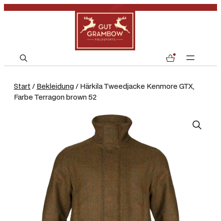
S
0
e
a
Start
/
Bekleidung
/ Härkila Tweedjacke Kenmore GTX,
r
Farbe Terragon brown 52
c
h