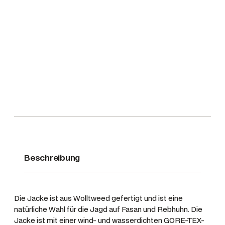
r
s
w
e
t
e
i
:
e
s
4
d
w
9
j
a
9
a
r
,
c
:
0
8
0
k
7
e
9
€
K
,
.
e
9
n
5
m
Beschreibung
o
€
r
e
Die Jacke ist aus Wolltweed gefertigt und ist eine
G
natürliche Wahl für die Jagd auf Fasan und Rebhuhn. Die
T
Jacke ist mit einer wind- und wasserdichten GORE-TEX-