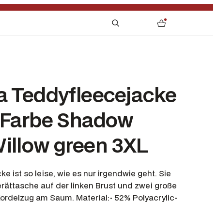
S
0
e
a
r
c
h
a Teddyfleecejacke
, Farbe Shadow
illow green 3XL
e ist so leise, wie es nur irgendwie geht. Sie
rättasche auf der linken Brust und zwei große
ordelzug am Saum. Material:· 52% Polyacrylic·