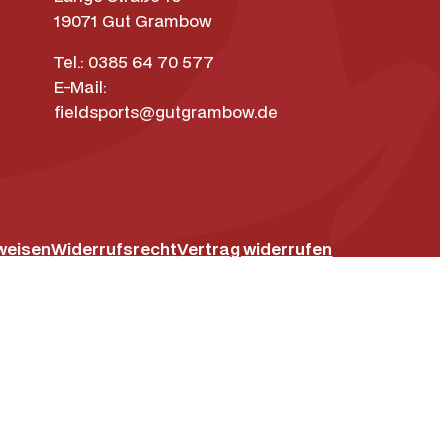
19071 Gut Grambow
Tel.: 0385 64 70 577
E-Mail:
fieldsports@gutgrambow.de
weisen
Widerrufsrecht
Vertrag widerrufen
ok
um
Datenschutz­erklärung
Barrierefreiheit