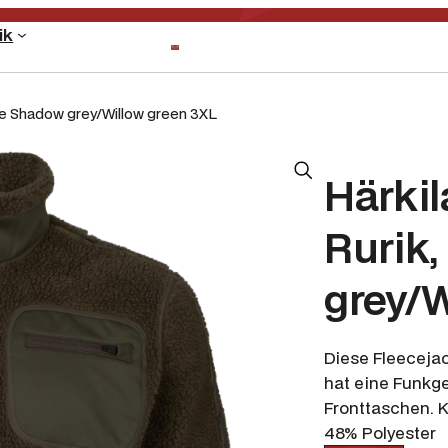
ik
be Shadow grey/Willow green 3XL
Härkil
Rurik
grey/W
Diese Fleecejack
hat eine Funkge
Fronttaschen. K
48% Polyester