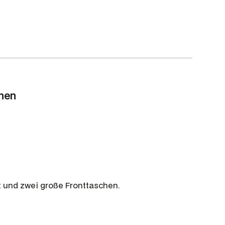
9
,
0
0
€
.
onen
st und zwei große Fronttaschen.