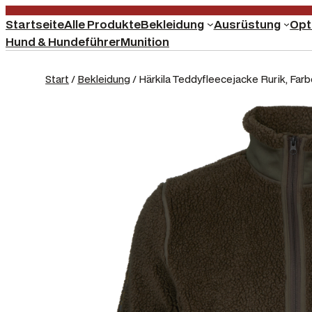
Startseite
Alle Produkte
Bekleidung
Ausrüstung
Opt
Hund & Hundeführer
Munition
Start
/
Bekleidung
/ Härkila Teddyfleecejacke Rurik, Far