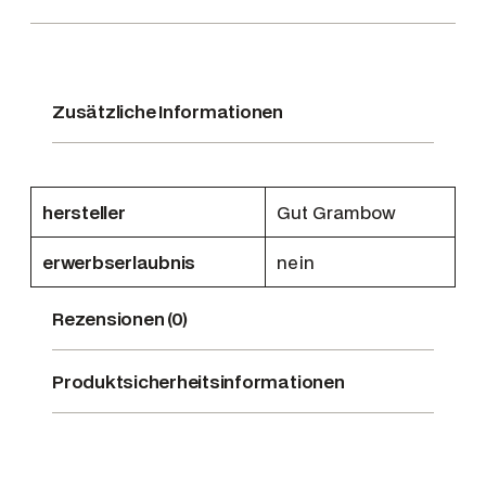
a
m
b
o
Zusätzliche Informationen
w
M
e
n
hersteller
Gut Grambow
g
e
erwerbserlaubnis
nein
Rezensionen (0)
Produktsicherheitsinformationen