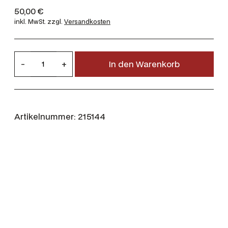
50,00
€
inkl. MwSt.
zzgl.
Versandkosten
G
-
+
In den Warenkorb
u
t
s
c
Artikelnummer:
215144
h
e
i
n
G
u
t
G
r