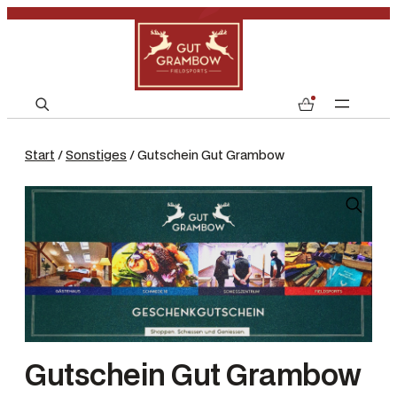
S
0
e
a
Start
/
Sonstiges
/ Gutschein Gut Grambow
r
c
h
Gutschein Gut Grambow