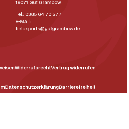
19071 Gut Grambow
Tel.: 0385 64 70 577
E-Mail:
fieldsports@gutgrambow.de
weisen
Widerrufsrecht
Vertrag widerrufen
ok
um
Datenschutz­erklärung
Barrierefreiheit