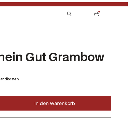
S
0
e
a
r
c
h
hein Gut Grambow
sandkosten
In den Warenkorb