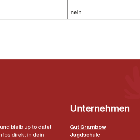
e
nein
Unternehmen
und bleib up to date!
Gut Grambow
nfos direkt in dein
Jagdschule