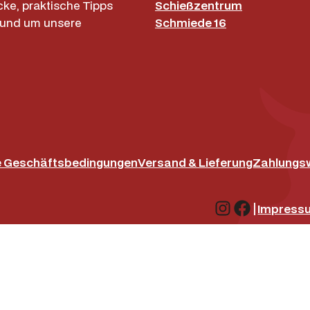
cke, praktische Tipps
Schießzentrum
rund um unsere
Schmiede 16
e Geschäftsbedingungen
Versand & Lieferung
Zahlungs
Instagram
Facebo
|
Impress