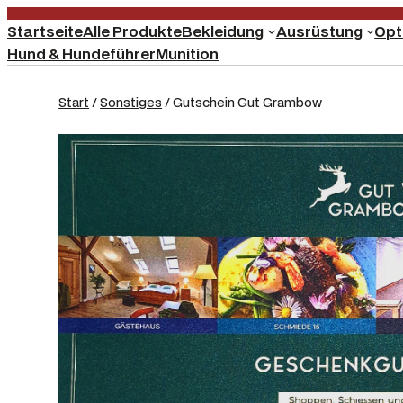
Startseite
Alle Produkte
Bekleidung
Ausrüstung
Opt
Hund & Hundeführer
Munition
Start
/
Sonstiges
/ Gutschein Gut Grambow