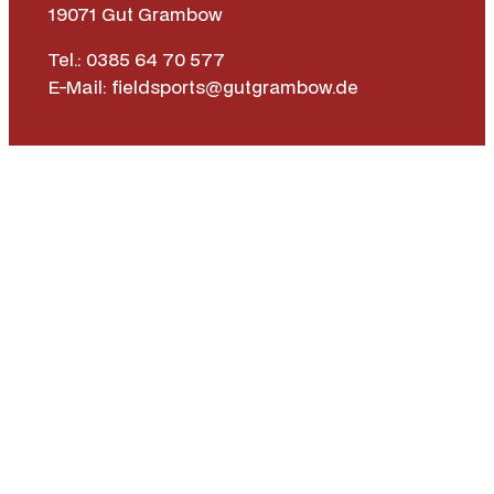
19071 Gut Grambow
Tel.: 0385 64 70 577
E-Mail: fieldsports@gutgrambow.de
Allgemeine Geschäftsbedingungen
Versand & Lieferung
Zahlungsweisen
Widerrufsrecht
Vertrag widerrufen
Instagr
Face
|
Impressum
Datenschutz­erklärung
Barrierefreiheit