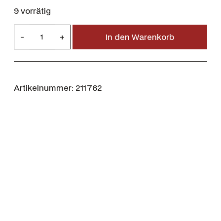
9 vorrätig
G
-
+
In den Warenkorb
M
-
G
e
Artikelnummer:
211762
s
c
h
o
s
s
m
a
n
u
f