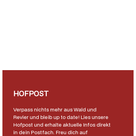
1
g
r
S
p
l
i
n
t
e
r
T
HOFPOST
i
p
Verpass nichts mehr aus Wald und
–
Revier und bleib up to date! Lies unsere
5
Hofpost und erhalte aktuelle Infos direkt
0
in dein Postfach. Freu dich auf
S