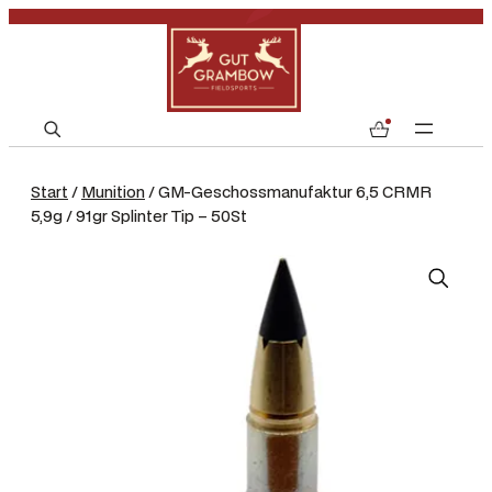
S
0
e
a
Start
/
Munition
/ GM-Geschossmanufaktur 6,5 CRMR
r
5,9g / 91gr Splinter Tip – 50St
c
h