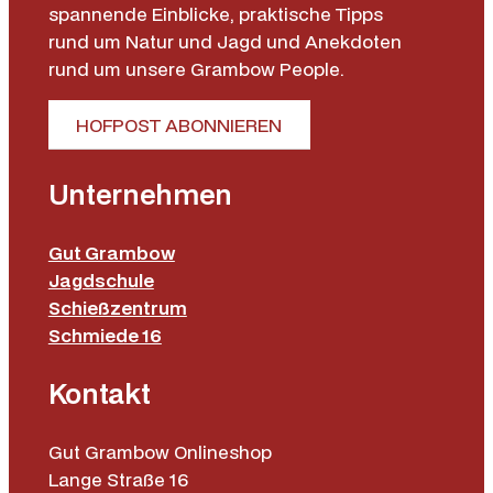
spannende Einblicke, praktische Tipps
t
rund um Natur und Jagd und Anekdoten
M
rund um unsere Grambow People.
e
n
HOFPOST ABONNIEREN
g
e
Unternehmen
Gut Grambow
Jagdschule
Schießzentrum
Schmiede 16
Kontakt
Gut Grambow Onlineshop
Lange Straße 16