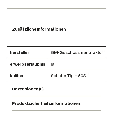
a
k
t
u
r
Zusätzliche Informationen
6
,
5
hersteller
GM-Geschossmanufaktur
C
R
erwerbserlaubnis
ja
M
R
kaliber
Splinter Tip – 50St
5
,
Rezensionen (0)
9
g
Produktsicherheitsinformationen
/
9