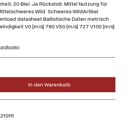
eit: 20 Blei: Ja Rückstoß: Mittel Nutzung für
Mittelschweres Wild Schweres WildArtikel
wnload datasheet Ballistische Daten metrisch
indigkeit V0 [m/s] 780 V50 [m/s] 727 V100 [m/s]
sandkosten
In den Warenkorb
210111