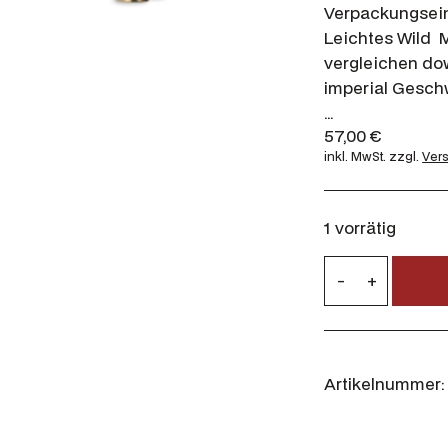
Verpackungseinh
Leichtes Wild 
vergleichen do
imperial Geschw
…
57,00
€
inkl. MwSt.
zzgl.
Ver
1 vorrätig
G
-
+
e
c
o
.
Artikelnummer:
3
0
8