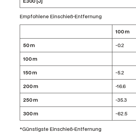
E300 [J]
Empfohlene Einschieß-Entfernung
100 m
50 m
-0.2
100 m
150 m
-5.2
200 m
-16.6
250 m
-35.3
300 m
-62.5
*Günstigste Einschieß-Entfernung