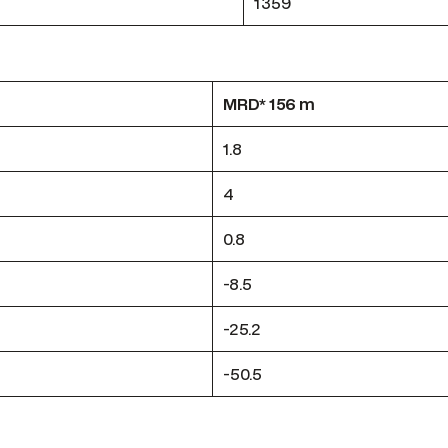
1359
MRD* 156 m
1.8
4
0.8
-8.5
-25.2
-50.5