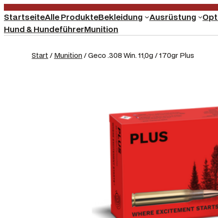
Startseite
Alle Produkte
Bekleidung
Ausrüstung
Opt
Hund & Hundeführer
Munition
Start
/
Munition
/ Geco .308 Win. 11,0g / 170gr Plus