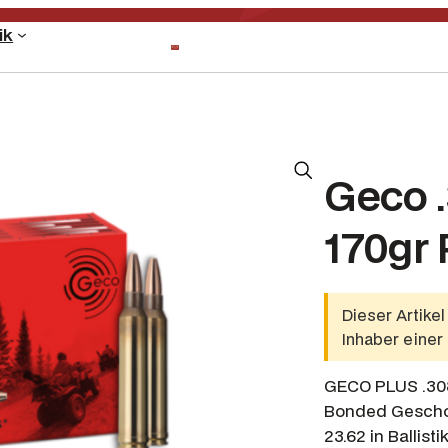
ik
Geco .
170gr 
Dieser Artike
Inhaber einer
GECO PLUS .308 
Bonded Geschoss
23.62 in Ballisti