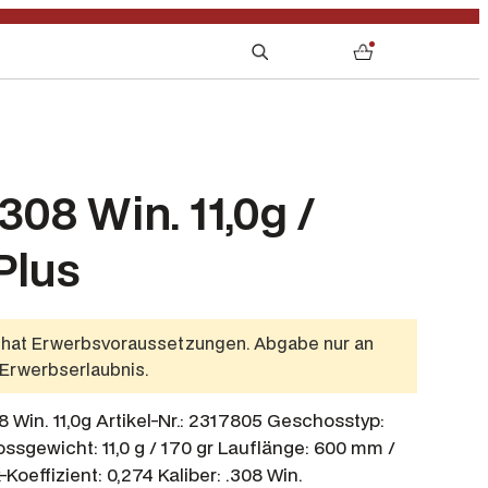
S
0
e
a
r
c
h
308 Win. 11,0g /
Plus
l hat Erwerbsvoraussetzungen. Abgabe nur an
 Erwerbserlaubnis.
Win. 11,0g Artikel-Nr.: 2317805 Geschosstyp:
gewicht: 11,0 g / 170 gr Lauflänge: 600 mm /
k-Koeffizient: 0,274 Kaliber: .308 Win.