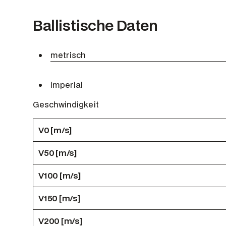
Ballistische Daten
metrisch
imperial
Geschwindigkeit
V0 [m/s]
V50 [m/s]
V100 [m/s]
V150 [m/s]
V200 [m/s]