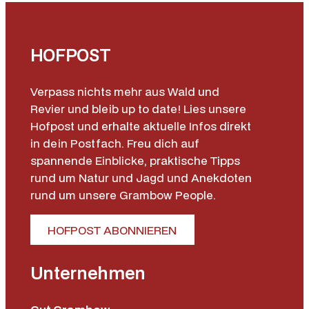
r
'
'
HOFPOST
M
e
Verpass nichts mehr aus Wald und
n
Revier und bleib up to date! Lies unsere
g
Hofpost und erhalte aktuelle Infos direkt
e
in dein Postfach. Freu dich auf
spannende Einblicke, praktische Tipps
rund um Natur und Jagd und Anekdoten
rund um unsere Grambow People.
HOFPOST ABONNIEREN
Unternehmen