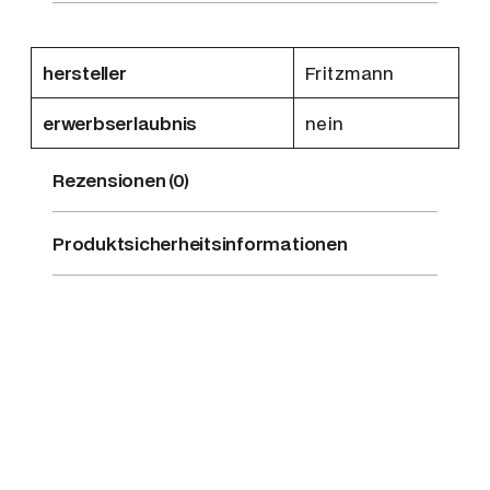
t
l
g
hersteller
Fritzmann
.
erwerbserlaubnis
nein
'
'
W
Rezensionen (0)
i
l
Produktsicherheitsinformationen
d
s
c
h
l
e
p
p
e