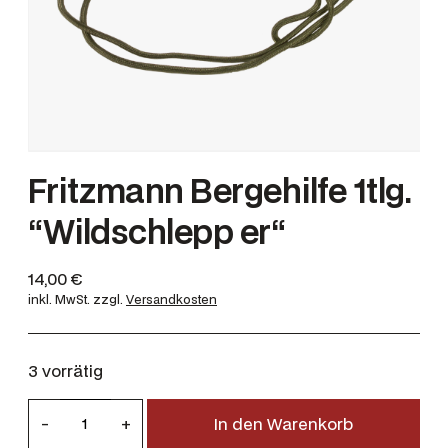
Fritzmann Bergehilfe 1tlg.
“Wildschlepp er“
14,00
€
inkl. MwSt.
zzgl.
Versandkosten
3 vorrätig
F
-
+
In den Warenkorb
r