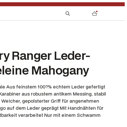
S
0
e
a
r
c
h
ry Ranger Leder-
leine Mahogany
e Aus feinstem 100?% echtem Leder gefertigt
Karabiner aus robustem antikem Messing, stabil
 Weicher, gepolsterter Griff für angenehmen
ogo auf dem Leder geprägt Mit Handnähten für
ltbarkeit verarbeitet Nur mit einem Schwamm