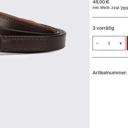
45,00
€
inkl. MwSt.
zzgl.
Ver
3 vorrätig
D
-
+
u
b
a
r
Artikelnummer:
r
y
R
a
n
g
e
r