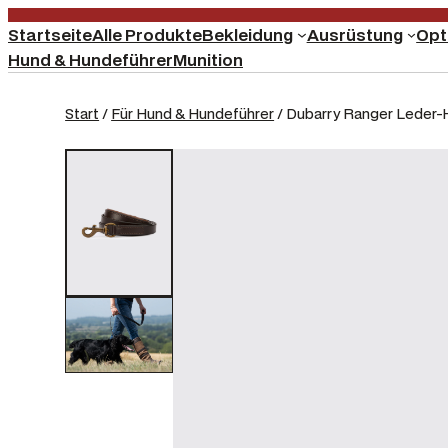
Startseite
Alle Produkte
Bekleidung
Ausrüstung
Opt
Hund & Hundeführer
Munition
Start
/
Für Hund & Hundeführer
/ Dubarry Ranger Leder