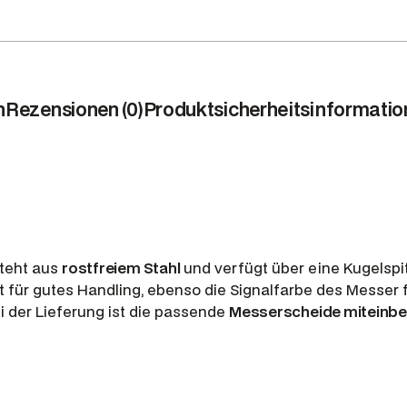
b
r
e
c
h
n
Rezensionen (0)
Produktsicherheitsinformati
-
u
n
d
J
a
g
steht aus
rostfreiem Stahl
und verfügt über eine Kugelspit
d
t für gutes Handling, ebenso die Signalfarbe des Messer f
m
i der Lieferung ist die passende
Messerscheide miteinbeg
e
s
s
e