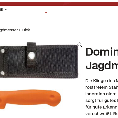
ik
gdmesser F. Dick
Domin
Jagdm
Die Klinge des
rostfreiem Stah
Innereien nicht
sorgt für gutes
für gute Erkenn
verschweißt. B