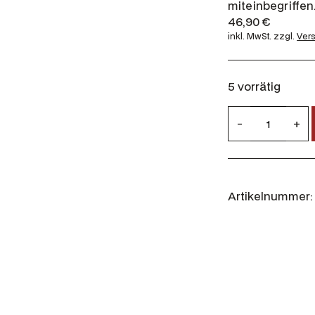
miteinbegriff
46,90
€
inkl. MwSt.
zzgl.
Ver
5 vorrätig
D
-
+
o
m
i
n
Artikelnummer:
i
c
u
s
A
u
f