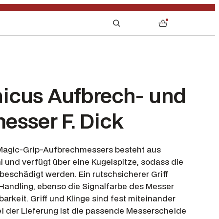
S
0
e
a
r
c
h
icus Aufbrech- und
esser F. Dick
 Magic-Grip-Aufbrechmessers besteht aus
l und verfügt über eine Kugelspitze, sodass die
 beschädigt werden. Ein rutschsicherer Griff
 Handling, ebenso die Signalfarbe des Messer
barkeit. Griff und Klinge sind fest miteinander
ei der Lieferung ist die passende Messerscheide