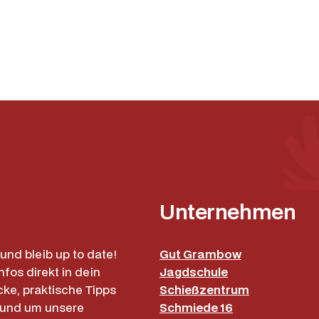
r
F
.
D
i
c
k
M
e
n
g
Unternehmen
e
und bleib up to date!
Gut Grambow
nfos direkt in dein
Jagdschule
cke, praktische Tipps
Schießzentrum
rund um unsere
Schmiede 16