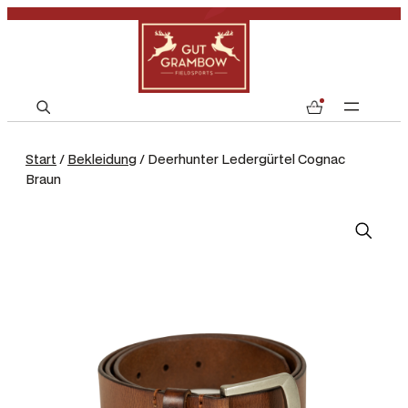
S
0
e
a
Start
/
Bekleidung
/ Deerhunter Ledergürtel Cognac
r
Braun
c
h