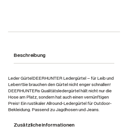
d
e
r
g
ü
r
t
e
Beschreibung
l
C
o
Leder GürtelDEERHUNTER Ledergürtel – für Leib und
g
Leben!Sie brauchen den Gürtel nicht enger schnallen!
n
DEERHUNTERs Qualitätsledergürtel hält nicht nur die
a
Hose am Platz, sondern hat auch einen vernünftigen
c
Preis! Ein rustikaler Allround-Ledergürtel für Outdoor-
Bekleidung. Passend zu Jagdhosen und Jeans.
B
r
Zusätzliche Informationen
a