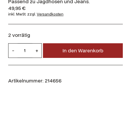
Passend zu Jagdhosen und Jeans.
49,95
€
inkl. MwSt.
zzgl.
Versandkosten
2 vorrätig
D
-
+
In den Warenkorb
e
e
r
h
Artikelnummer:
214656
u
n
t
e
r
L
e