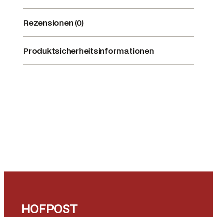
u
n
Rezensionen (0)
M
e
Produktsicherheitsinformationen
n
g
e
HOFPOST