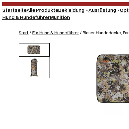
Startseite
Alle Produkte
Bekleidung
Ausrüstung
Opt
Hund & Hundeführer
Munition
Start
/
Für Hund & Hundeführer
/ Blaser Hundedecke, F