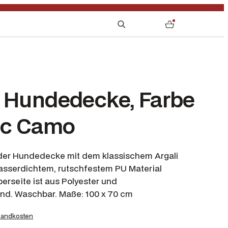
S
0
e
a
r
c
h
r Hundedecke, Farbe
c Camo
 der Hundedecke mit dem klassischem Argali
wasserdichtem, rutschfestem PU Material
berseite ist aus Polyester und
d. Waschbar. Maße: 100 x 70 cm
sandkosten