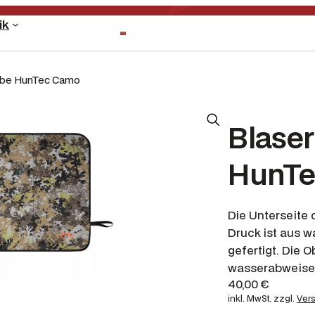
ik
arbe HunTec Camo
Blase
HunTe
Die Unterseite
Druck ist aus 
gefertigt. Die O
wasserabweisen
40,00
€
inkl. MwSt.
zzgl.
Ver