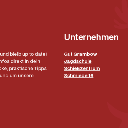
e
n
g
e
Unternehmen
und bleib up to date!
Gut Grambow
nfos direkt in dein
Jagdschule
cke, praktische Tipps
Schießzentrum
rund um unsere
Schmiede 16