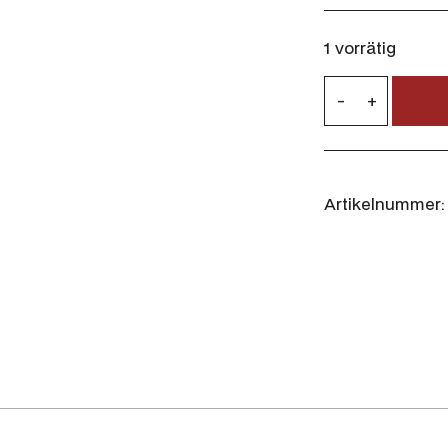
1 vorrätig
B
-
+
l
a
s
e
Artikelnummer:
r
H
u
n
d
e
d
e
c
k