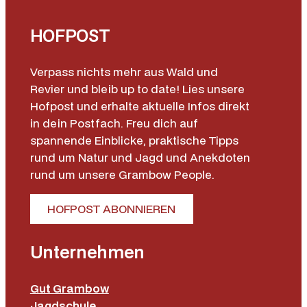
n
k
HOFPOST
e
l
Verpass nichts mehr aus Wald und
O
Revier und bleib up to date! Lies unsere
l
Hofpost und erhalte aktuelle Infos direkt
i
in dein Postfach. Freu dich auf
v
spannende Einblicke, praktische Tipps
S
rund um Natur und Jagd und Anekdoten
M
rund um unsere Grambow People.
e
n
HOFPOST ABONNIEREN
g
e
Unternehmen
Gut Grambow
Jagdschule