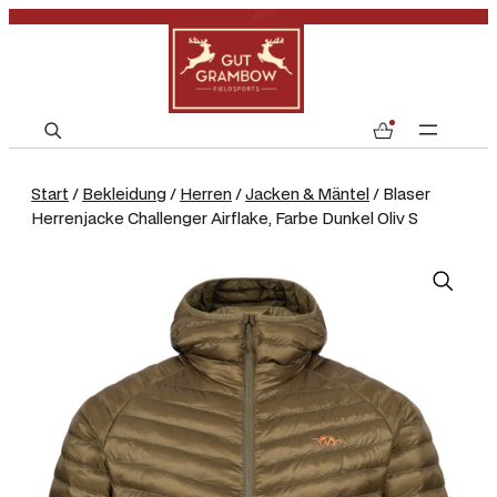
S
0
e
a
Start
/
Bekleidung
/
Herren
/
Jacken & Mäntel
/ Blaser
r
Herrenjacke Challenger Airflake, Farbe Dunkel Oliv S
c
h