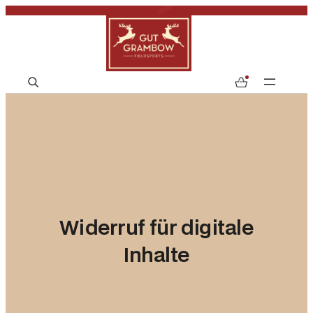
S
0
e
a
r
c
h
Widerruf für digitale
Inhalte