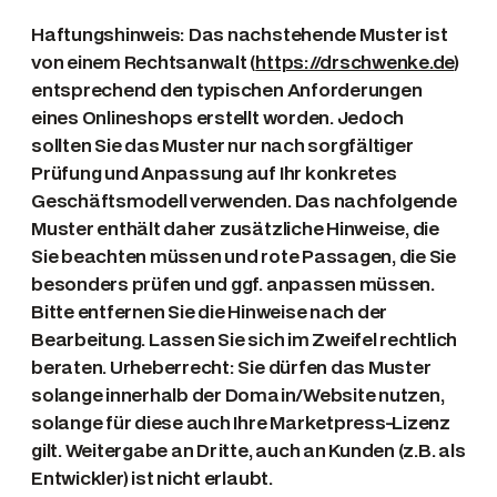
Haftungshinweis: Das nachstehende Muster ist
von einem Rechtsanwalt (
https://drschwenke.de
)
entsprechend den typischen Anforderungen
eines Onlineshops erstellt worden. Jedoch
sollten Sie das Muster nur nach sorgfältiger
Prüfung und Anpassung auf Ihr konkretes
Geschäftsmodell verwenden. Das nachfolgende
Muster enthält daher zusätzliche Hinweise, die
Sie beachten müssen und rote Passagen, die Sie
besonders prüfen und ggf. anpassen müssen.
Bitte entfernen Sie die Hinweise nach der
Bearbeitung. Lassen Sie sich im Zweifel rechtlich
beraten. Urheberrecht: Sie dürfen das Muster
solange innerhalb der Domain/Website nutzen,
solange für diese auch Ihre Marketpress-Lizenz
gilt. Weitergabe an Dritte, auch an Kunden (z.B. als
Entwickler) ist nicht erlaubt.