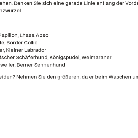
ehen. Denken Sie sich eine gerade Linie entlang der Vord
m
nzwurzel.
o
M
e
illon, Lhasa Apso
n
Border Collie
g
 Kleiner Labrador
e
er Schäferhund, Königspudel, Weimaraner
eiler, Berner Sennenhund
heiden? Nehmen Sie den größeren, da er beim Waschen 