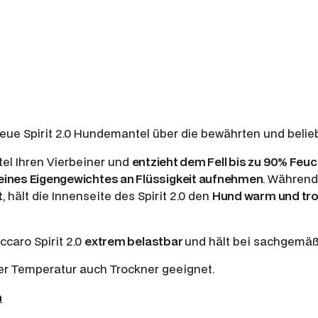
i
r
i
t
2
.
0
neue Spirit 2.0 Hundemantel über die bewährten und belie
,
F
l Ihren Vierbeiner und
entzieht dem Fell bis zu 90% Feuc
a
eines Eigengewichtes an Flüssigkeit aufnehmen
. Während
r
t
, hält die Innenseite des Spirit 2.0 den
Hund warm und tr
b
e
ccaro Spirit 2.0
extrem belastbar
und hält bei sachgemäß
N
e
nger Temperatur auch Trockner geeignet.
w
n
C
a