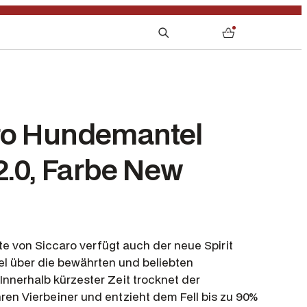
S
0
e
a
r
c
h
ro Hundemantel
 2.0, Farbe New
te von Siccaro verfügt auch der neue Spirit
l über die bewährten und beliebten
Innerhalb kürzester Zeit trocknet der
en Vierbeiner und entzieht dem Fell bis zu 90%