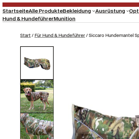
Startseite
Alle Produkte
Bekleidung
Ausrüstung
Opt
Hund & Hundeführer
Munition
Start
/
Für Hund & Hundeführer
/ Siccaro Hundemantel Sp