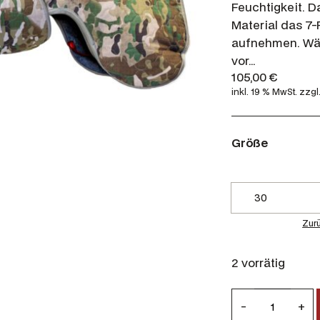
Feuchtigkeit. D
Material das 7-
aufnehmen. Wäh
vor…
105,00
€
inkl. 19 % MwSt.
zzgl
Größe
Zur
2 vorrätig
S
-
+
i