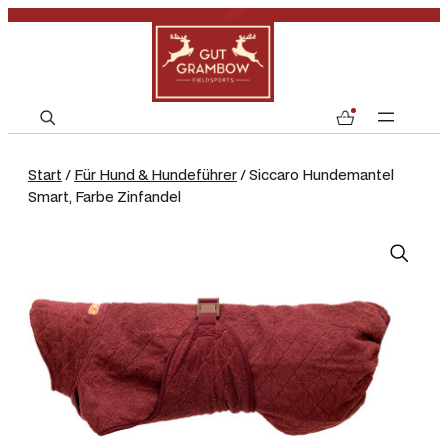
S
0
e
a
Start
/
Für Hund & Hundeführer
/ Siccaro Hundemantel
r
Smart, Farbe Zinfandel
c
h