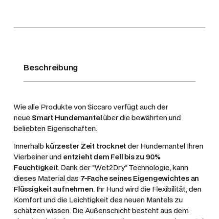
l
S
m
a
r
t
Beschreibung
,
F
a
Wie alle Produkte von Siccaro verfügt auch der
r
neue
Smart Hundemantel
über die bewährten und
b
beliebten Eigenschaften.
e
Innerhalb
kürzester Zeit trocknet
der Hundemantel Ihren
Z
Vierbeiner und
entzieht dem Fell bis zu 90%
i
Feuchtigkeit
. Dank der "Wet2Dry" Technologie, kann
n
dieses Material das
7-Fache seines Eigengewichtes an
f
Flüssigkeit aufnehmen
. Ihr Hund wird die Flexibilität, den
a
Komfort und die Leichtigkeit des neuen Mantels zu
n
schätzen wissen. Die Außenschicht besteht aus dem