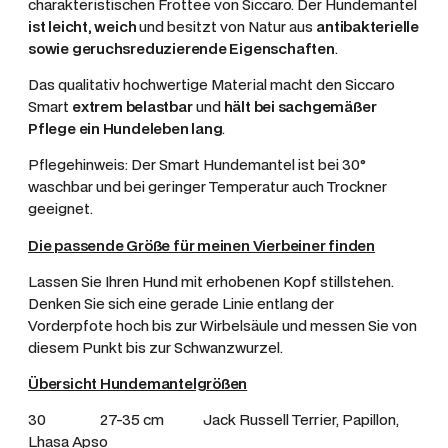
charakteristischen Frottee von Siccaro. Der Hundemantel
d
ist leicht, weich
und besitzt von Natur aus
antibakterielle
e
sowie geruchsreduzierende Eigenschaften
.
l
M
Das qualitativ hochwertige Material macht den Siccaro
e
Smart
extrem belastbar
und
hält bei sachgemäßer
Pflege ein Hundeleben lang
.
n
g
Pflegehinweis: Der Smart Hundemantel ist bei 30°
e
waschbar und bei geringer Temperatur auch Trockner
geeignet.
Die passende Größe für meinen Vierbeiner finden
Lassen Sie Ihren Hund mit erhobenen Kopf stillstehen.
Denken Sie sich eine gerade Linie entlang der
Vorderpfote hoch bis zur Wirbelsäule und messen Sie von
diesem Punkt bis zur Schwanzwurzel.
Übersicht Hundemantelgrößen
30 27-35 cm Jack Russell Terrier, Papillon,
Lhasa Apso