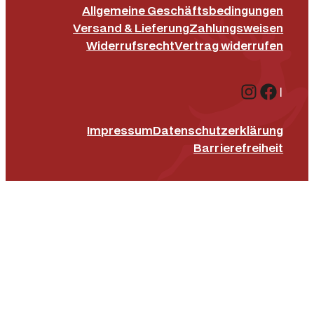
Allgemeine Geschäftsbedingungen
Versand & Lieferung
Zahlungsweisen
Widerrufsrecht
Vertrag widerrufen
Instagr
Face
|
Impressum
Datenschutz­erklärung
Barrierefreiheit