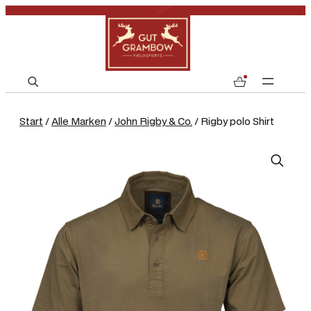
S
0
e
a
Start
/
Alle Marken
/
John Rigby & Co.
/ Rigby polo Shirt
r
c
h