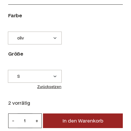
Farbe
Größe
Zurücksetzen
2 vorrätig
R
-
+
In den Warenkorb
i