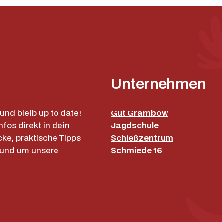
M
e
n
g
e
Unternehmen
und bleib up to date!
Gut Grambow
nfos direkt in dein
Jagdschule
cke, praktische Tipps
Schießzentrum
rund um unsere
Schmiede 16