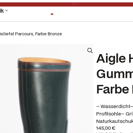
ik
stiefel Parcours, Farbe Bronze
Aigle 
Gummi
Farbe
– Wasserdicht–
Profilsohle– G
Naturkautschuk
145,00
€