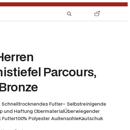
S
0
e
a
r
c
h
Herren
stiefel Parcours,
 Bronze
 Schnelltrocknendes Futter– Selbstreinigende
rip und Haftung ObermaterialÜberwiegender
 Futter100% Polyester AußensohleKautschuk