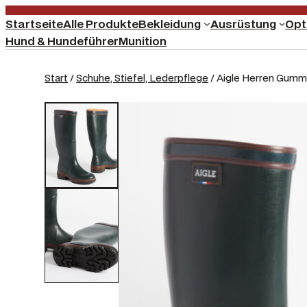
Startseite
Alle Produkte
Bekleidung
Ausrüstung
Opt
Hund & Hundeführer
Munition
Start
/
Schuhe, Stiefel, Lederpflege
/ Aigle Herren Gummi