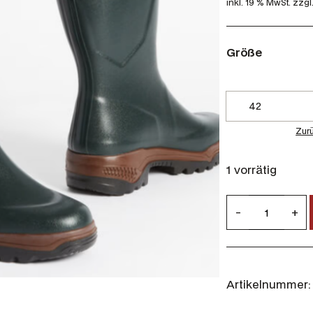
inkl. 19 % MwSt.
zzgl
Größe
Zur
1 vorrätig
A
-
+
i
g
l
e
Artikelnummer:
H
e