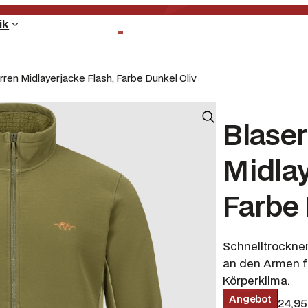
ik
rren Midlayerjacke Flash, Farbe Dunkel Oliv
Blaser
Midlay
Farbe 
Schnelltrockne
an den Armen f
Körperklima.
P
Angebot
U
249,95
€
124,9