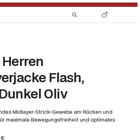
S
0
e
a
r
c
h
 Herren
erjacke Flash,
Dunkel Oliv
ndes Midlayer-Strick-Gewebe am Rücken und
ür maximale Bewegungsfreiheit und optimales
A
5
€