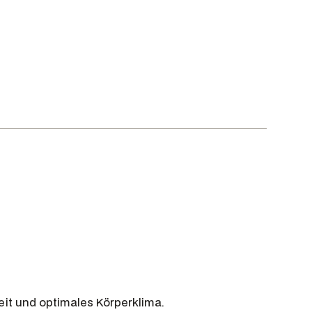
,
9
5
€
.
t und optimales Körperklima.