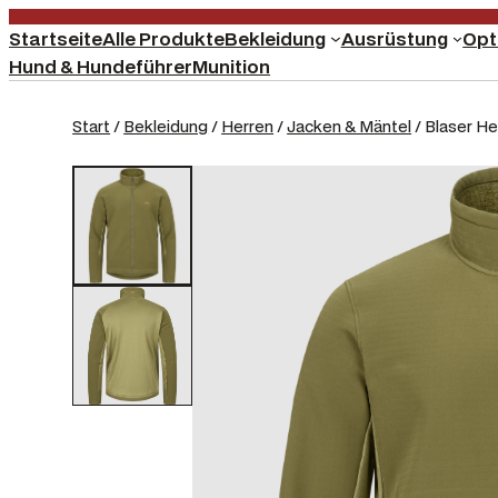
Startseite
Alle Produkte
Bekleidung
Ausrüstung
Opt
Hund & Hundeführer
Munition
Start
/
Bekleidung
/
Herren
/
Jacken & Mäntel
/ Blaser He