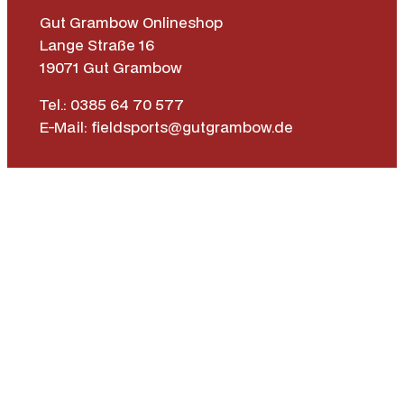
Gut Grambow Onlineshop
Lange Straße 16
19071 Gut Grambow
Tel.: 0385 64 70 577
E-Mail: fieldsports@gutgrambow.de
Allgemeine Geschäftsbedingungen
Versand & Lieferung
Zahlungsweisen
Widerrufsrecht
Vertrag widerrufen
Instagr
Face
|
Impressum
Datenschutz­erklärung