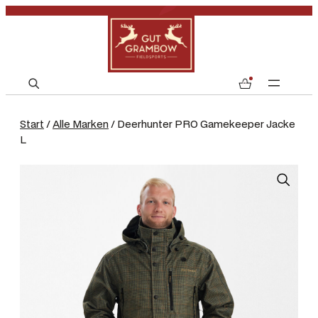
S
0
e
a
Start
/
Alle Marken
/ Deerhunter PRO Gamekeeper Jacke
r
L
c
h