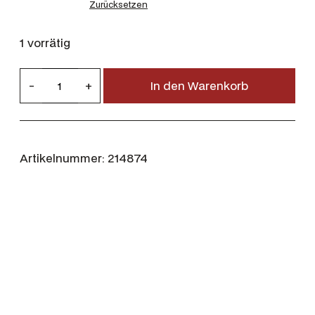
Zurücksetzen
1 vorrätig
D
-
+
In den Warenkorb
e
e
r
h
Artikelnummer:
214874
u
n
t
e
r
P
R
O
G