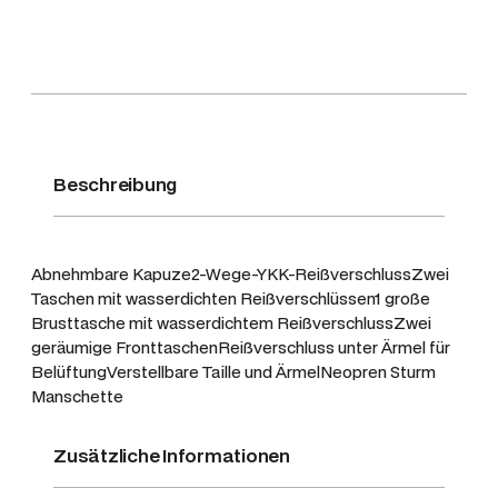
a
m
e
k
e
e
p
Beschreibung
e
r
J
Abnehmbare Kapuze2-Wege-YKK-ReißverschlussZwei
a
Taschen mit wasserdichten Reißverschlüssen1 große
c
Brusttasche mit wasserdichtem ReißverschlussZwei
k
geräumige FronttaschenReißverschluss unter Ärmel für
BelüftungVerstellbare Taille und ÄrmelNeopren Sturm
e
Manschette
L
M
Zusätzliche Informationen
e
n