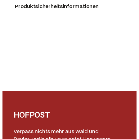
g
Produktsicherheitsinformationen
e
HOFPOST
Verpass nichts mehr aus Wald und
Revier und bleib up to date! Lies unsere