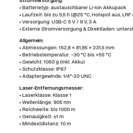
Stromversorgung:
• Batterietyp: austauschbarer Li-Ion Akkupack
• Laufzeit: bis zu 5,5 h (@25 °C, Hotspot aus, LRF 
• Versorgung: USB-C 5 V / 9 V, 3 A
• Externe Stromversorgung & Direktladen: unters
Allgemein:
• Abmessungen: 152,8 × 81,95 × 231,5 mm
• Betriebstemperatur: –30 °C bis +55 °C
• Gewicht: 1050 g (inkl. Akku)
• Schutzklasse: IP67
• Adaptergewinde: 1/4″-20 UNC
Laser-Entfernungsmesser:
• Laserklasse: Klasse 1
• Wellenlänge: 905 nm
• Reichweite: bis 1000 m
• Genauigkeit: ±1 m
• Mindestdistanz: 10 m