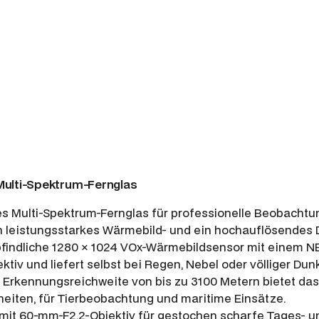
6
0
L
S
M
e
n
g
e
Multi-Spektrum-Fernglas
s Multi-Spektrum-Fernglas für professionelle Beobachtu
 leistungsstarkes Wärmebild- und ein hochauflösendes D
findliche 1280 × 1024 VOx-Wärmebildsensor mit einem NE
iv und liefert selbst bei Regen, Nebel oder völliger Dun
er Erkennungsreichweite von bis zu 3100 Metern bietet d
heiten, für Tierbeobachtung und maritime Einsätze.
or mit 60-mm-F2.2-Objektiv für gestochen scharfe Tages- 