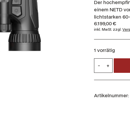
Der hochempfin
einem NETD von
lichtstarken 60
6.199,00
€
inkl. MwSt.
zzgl.
Ver
1 vorrätig
H
-
+
i
k
m
i
Artikelnummer:
c
r
o
B
i