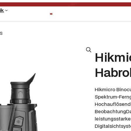
ik
LS
Hikmi
Habro
Hikmicro Binoc
Spektrum-Fern
Hochauflösende
BeobachtungDa
leistungsstark
Digitalsichtsys