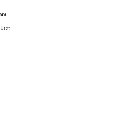
an)
tützt