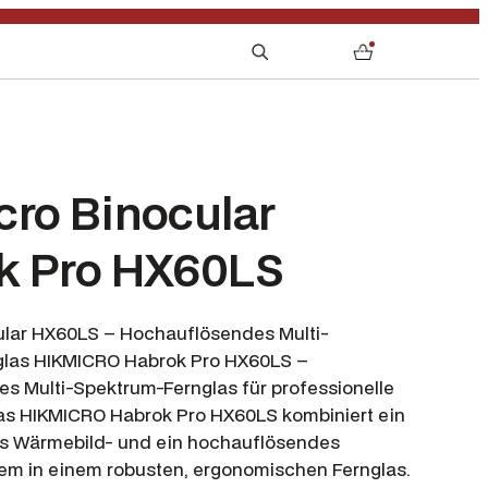
S
0
e
a
r
c
h
cro Binocular
k Pro HX60LS
ular HX60LS – Hochauflösendes Multi-
glas HIKMICRO Habrok Pro HX60LS –
s Multi-Spektrum-Fernglas für professionelle
s HIKMICRO Habrok Pro HX60LS kombiniert ein
es Wärmebild- und ein hochauflösendes
tem in einem robusten, ergonomischen Fernglas.