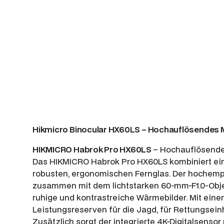
Hikmicro Binocular HX60LS – Hochauflösendes 
HIKMICRO Habrok Pro HX60LS
– Hochauflösende
Das HIKMICRO Habrok Pro HX60LS kombiniert ein
robusten, ergonomischen Fernglas. Der hochemp
zusammen mit dem lichtstarken 60-mm-F1.0-Objekt
ruhige und kontrastreiche Wärmebilder. Mit ein
Leistungsreserven für die Jagd, für Rettungsein
Zusätzlich sorgt der integrierte 4K-Digitalsens