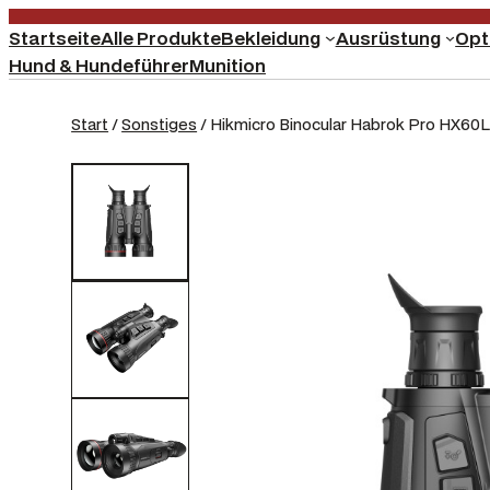
Startseite
Alle Produkte
Bekleidung
Ausrüstung
Opt
Hund & Hundeführer
Munition
Start
/
Sonstiges
/ Hikmicro Binocular Habrok Pro HX60