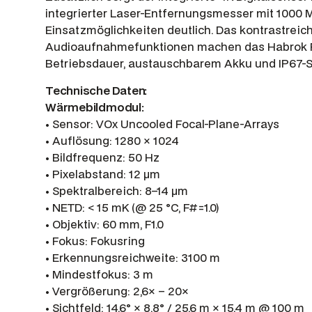
integrierter Laser-Entfernungsmesser mit 1000 
Einsatzmöglichkeiten deutlich. Das kontrastreic
Audioaufnahmefunktionen machen das Habrok Pro
Betriebsdauer, austauschbarem Akku und IP67-Sc
Technische Daten:
Wärmebildmodul:
• Sensor: VOx Uncooled Focal-Plane-Arrays
• Auflösung: 1280 × 1024
• Bildfrequenz: 50 Hz
• Pixelabstand: 12 µm
• Spektralbereich: 8–14 µm
• NETD: < 15 mK (@ 25 °C, F#=1.0)
• Objektiv: 60 mm, F1.0
• Fokus: Fokusring
• Erkennungsreichweite: 3100 m
• Mindestfokus: 3 m
• Vergrößerung: 2,6× – 20×
• Sichtfeld: 14,6° × 8,8° / 25,6 m × 15,4 m @ 100 m