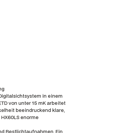
ng
igitalsichtsystem in einem
TD von unter 15 mK arbeitet
kelheit beeindruckend klare,
as HX60LS enorme
und Restlichtaufnahmen. Ein