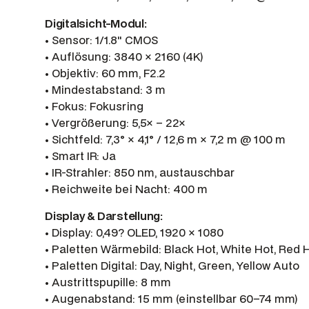
Digitalsicht-Modul:
• Sensor: 1/1.8″ CMOS
• Auflösung: 3840 × 2160 (4K)
• Objektiv: 60 mm, F2.2
• Mindestabstand: 3 m
• Fokus: Fokusring
• Vergrößerung: 5,5× – 22×
• Sichtfeld: 7,3° × 4,1° / 12,6 m × 7,2 m @ 100 m
• Smart IR: Ja
• IR-Strahler: 850 nm, austauschbar
• Reichweite bei Nacht: 400 m
Display & Darstellung:
• Display: 0,49? OLED, 1920 × 1080
• Paletten Wärmebild: Black Hot, White Hot, Red
• Paletten Digital: Day, Night, Green, Yellow Auto
• Austrittspupille: 8 mm
• Augenabstand: 15 mm (einstellbar 60–74 mm)