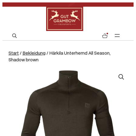
S
0
e
a
Start
/
Bekleidung
/ Härkila Unterhemd All Season,
r
Shadow brown
c
h