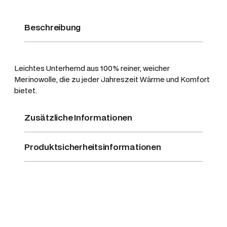
l
S
Beschreibung
e
a
s
Leichtes Unterhemd aus 100% reiner, weicher
o
Merinowolle, die zu jeder Jahreszeit Wärme und Komfort
n
bietet.
,
S
Zusätzliche Informationen
h
a
d
Produktsicherheitsinformationen
o
w
b
r
o
w