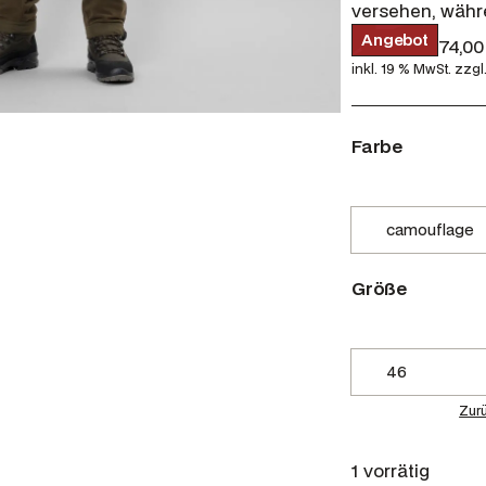
versehen, währe
P
Angebot
U
349,00
€
174,0
r
r
inkl. 19 % MwSt.
zzgl
o
d
s
u
p
k
r
t
Farbe
i
ü
m
n
A
g
n
g
l
e
i
b
o
c
Größe
t
h
e
r
P
r
Zur
e
i
1 vorrätig
s