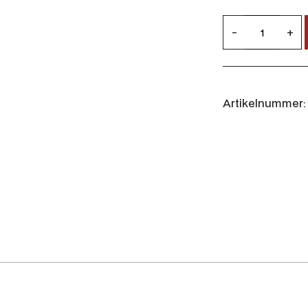
w
H
a
-
+
r
ä
:
r
3
k
4
i
9
Artikelnummer:
l
,
a
0
H
0
e
€
r
r
e
n
W
e
n
d