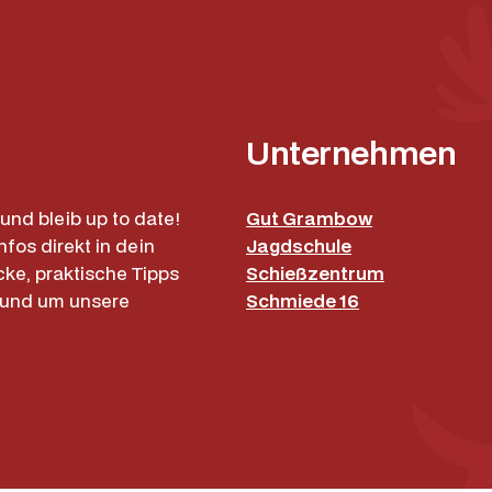
e
e
n
/
M
Unternehmen
o
s
s
und bleib up to date!
Gut Grambow
y
nfos direkt in dein
Jagdschule
C
cke, praktische Tipps
Schießzentrum
o
rund um unsere
Schmiede 16
u
n
t
r
y
M
e