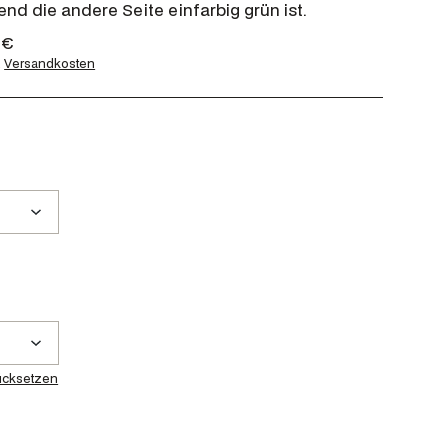
nd die andere Seite einfarbig grün ist.
A
0
€
k
.
Versandkosten
t
u
e
l
l
e
r
P
r
e
i
s
i
s
ücksetzen
t
:
1