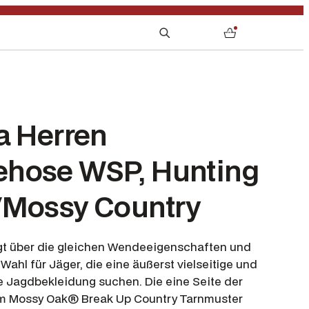
S
0
e
a
r
c
h
a Herren
hose WSP, Hunting
/Mossy Country
gt über die gleichen Wendeeigenschaften und
 Wahl für Jäger, die eine äußerst vielseitige und
e Jagdbekleidung suchen. Die eine Seite der
em Mossy Oak® Break Up Country Tarnmuster