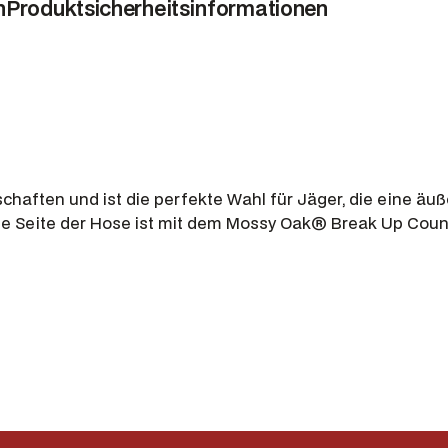
n
Produktsicherheitsinformationen
e
h
o
s
e
W
S
P
aften und ist die perfekte Wahl für Jäger, die eine äuße
,
ne Seite der Hose ist mit dem Mossy Oak® Break Up Coun
H
u
n
t
i
n
g
g
r