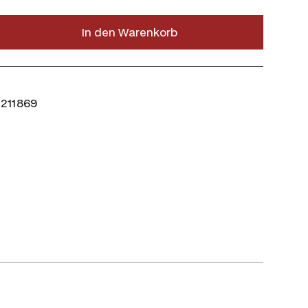
7
4
In den Warenkorb
,
0
0
€
211869
.