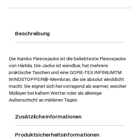
e
c
e
j
a
Beschreibung
c
k
e
Die Kamko Fleecejacke ist die beliebteste Fleecejacke
K
von Härkila. Die Jacke ist wendbar, hat mehrere
a
praktische Taschen und eine GORE-TEX INFINIUMTM
m
WINDSTOPPER®-Membran, die sie absolut winddicht
macht. Sie eignet sich hervorragend als warmer, weicher
k
Midlayer bei kaltem Wetter oder als alleinige
o
Außenschicht an milderen Tagen.
D
a
Zusätzliche Informationen
r
k
o
Produktsicherheitsinformationen