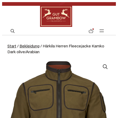
S
0
e
a
Start
/
Bekleidung
/ Härkila Herren Fleecejacke Kamko
r
Dark olive/Arabian
c
h