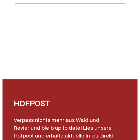
l
i
v
e
/
A
r
a
b
i
a
n
M
HOFPOST
e
n
g
Verpass nichts mehr aus Wald und
e
Revier und bleib up to date! Lies unsere
Hofpost und erhalte aktuelle Infos direkt