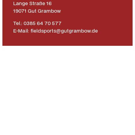
Lange Straße 16
19071 Gut Grambow
Tel.: 0385 64 70 577
E-Mail: fieldsports@gutgrambow.de
Allgemeine Geschäftsbedingungen
Versand & Lieferung
Zahlungsweisen
Widerrufsrecht
Vertrag widerrufen
Instagr
Face
|
Impressum
Datenschutz­erklärung
Barrierefreiheit