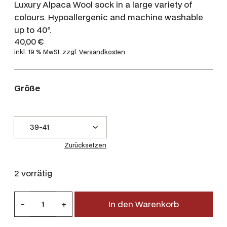
Luxury Alpaca Wool sock in a large variety of
colours. Hypoallergenic and machine washable
up to 40°.
40,00
€
inkl. 19 % MwSt.
zzgl.
Versandkosten
Größe
Zurücksetzen
2 vorrätig
D
-
+
In den Warenkorb
u
b