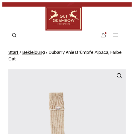
S
0
e
a
Start
/
Bekleidung
/ Dubarry Kniestrümpfe Alpaca, Farbe
r
Oat
c
h