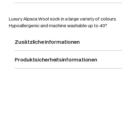
p
a
Luxury Alpaca Wool sock in a large variety of colours.
c
Hypoallergenic and machine washable up to 40°.
a
,
Zusätzliche Informationen
F
a
r
Produktsicherheitsinformationen
b
e
O
a
t
M
e
n
g
e