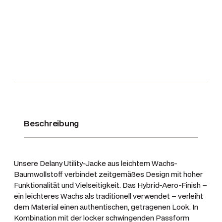
n
e
y
D
u
s
k
G
r
e
Beschreibung
e
n
M
e
Unsere Delany Utility-Jacke aus leichtem Wachs-
Baumwollstoff verbindet zeitgemäßes Design mit hoher
n
Funktionalität und Vielseitigkeit. Das Hybrid-Aero-Finish –
g
ein leichteres Wachs als traditionell verwendet – verleiht
e
dem Material einen authentischen, getragenen Look. In
Kombination mit der locker schwingenden Passform