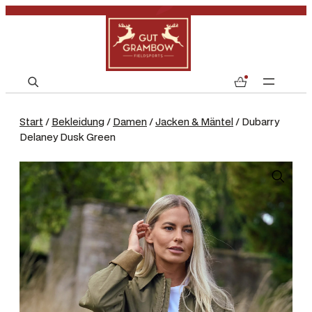
S
0
e
a
Start
/
Bekleidung
/
Damen
/
Jacken & Mäntel
/ Dubarry
r
Delaney Dusk Green
c
h