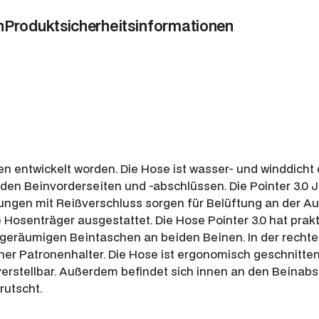
o
i
n
Produktsicherheitsinformationen
n
t
e
r
C
h
e
v
äten entwickelt worden. Die Hose ist wasser- und winddic
a
en Beinvorderseiten und -abschlüssen. Die Pointer 3.0 J
l
nungen mit Reißverschluss sorgen für Belüftung an der A
i
 Hosenträger ausgestattet. Die Hose Pointer 3.0 hat prakt
t
eräumigen Beintaschen an beiden Beinen. In der rechten
e
cher Patronenhalter. Die Hose ist ergonomisch geschnitten
3
verstellbar. Außerdem befindet sich innen an den Beina
.
rutscht.
0