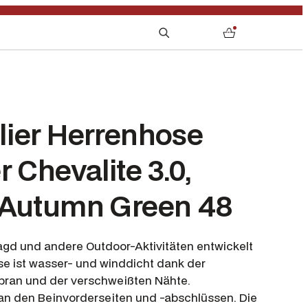
S
0
e
a
r
c
h
lier Herrenhose
r Chevalite 3.0,
 Autumn Green 48
 Jagd und andere Outdoor-Aktivitäten entwickelt
se ist wasser- und winddicht dank der
ran und der verschweißten Nähte.
an den Beinvorderseiten und -abschlüssen. Die