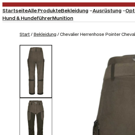
Startseite
Alle Produkte
Bekleidung
Ausrüstung
Opt
Hund & Hundeführer
Munition
Start
/
Bekleidung
/ Chevalier Herrenhose Pointer Cheval