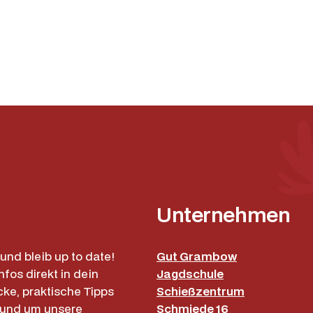
,
F
a
r
b
e
A
u
t
u
m
n
Unternehmen
G
r
e
und bleib up to date!
Gut Grambow
e
nfos direkt in dein
Jagdschule
n
cke, praktische Tipps
Schießzentrum
4
rund um unsere
Schmiede 16