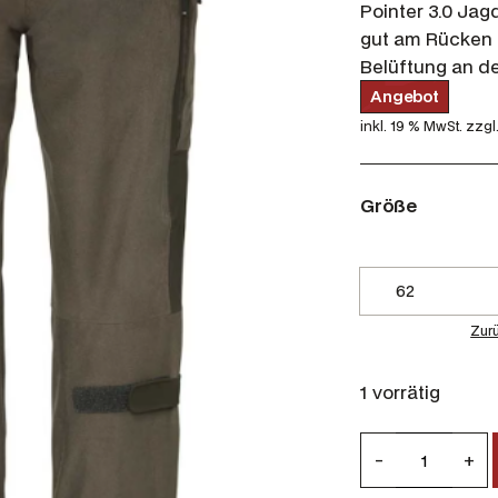
Pointer 3.0 Jag
gut am Rücken 
Belüftung an d
P
Angebot
299,00
€
r
inkl. 19 % MwSt.
zzgl
o
d
u
k
t
Größe
i
m
A
n
g
e
b
Zur
o
t
1 vorrätig
C
-
+
h