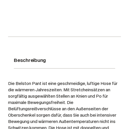
n
h
€
o
s
e
B
e
l
s
Beschreibung
t
o
n
Die Belston Pant ist eine geschmeidige, luftige Hose für
,
die wärmeren Jahreszeiten. Mit Stretcheinsätzen an
F
sorgfältig ausgewählten Stellen an Knien und Po für
a
maximale Bewegungsfreiheit. Die
Belüftungsreißverschlüsse an den Außenseiten der
r
Oberschenkel sorgen dafür, dass Sie auch bei intensiver
b
Bewegung und wärmeren Außentemperaturen nicht ins
e
Schwitzen kommen. Die Hose ist mit doppelten und