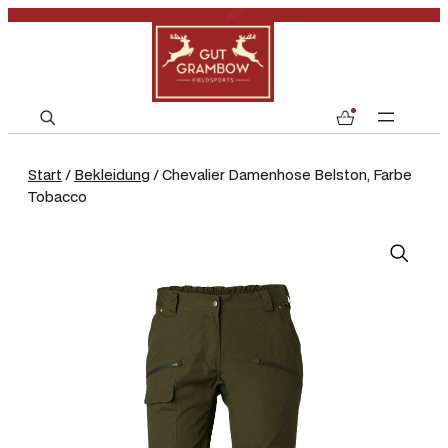
S
0
e
a
Start
/
Bekleidung
/ Chevalier Damenhose Belston, Farbe
r
Tobacco
c
h