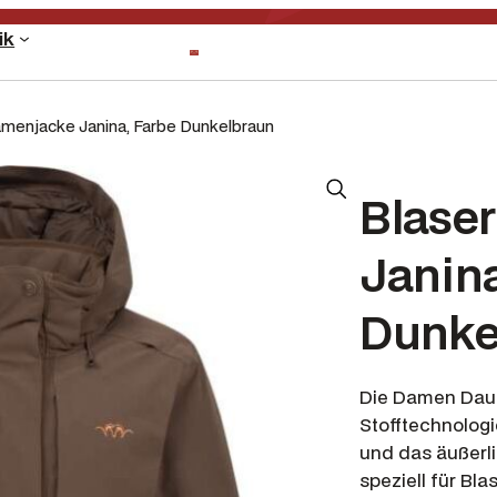
ik
amenjacke Janina, Farbe Dunkelbraun
Blase
Janina
Dunke
Die Damen Daun
Stofftechnologi
und das äußerli
speziell für Bl