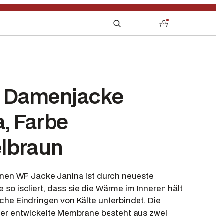
S
0
e
a
r
c
h
r Damenjacke
, Farbe
lbraun
en WP Jacke Janina ist durch neueste
e so isoliert, dass sie die Wärme im Inneren hält
che Eindringen von Kälte unterbindet. Die
aser entwickelte Membrane besteht aus zwei