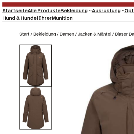
Startseite
Alle Produkte
Bekleidung
Ausrüstung
Opt
Hund & Hundeführer
Munition
Start
/
Bekleidung
/
Damen
/
Jacken & Mäntel
/ Blaser D