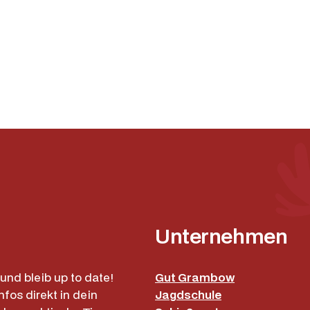
u
n
M
e
n
g
e
Unternehmen
und bleib up to date!
Gut Grambow
nfos direkt in dein
Jagdschule