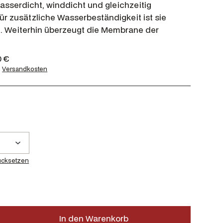
asserdicht, winddicht und gleichzeitig
ür zusätzliche Wasserbeständigkeit ist sie
 Weiterhin überzeugt die Membrane der
A
0
€
k
.
Versandkosten
t
u
e
l
l
e
r
P
ücksetzen
r
e
i
s
i
In den Warenkorb
s