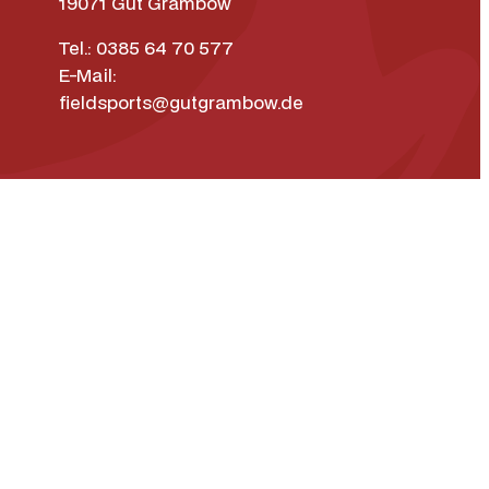
19071 Gut Grambow
Tel.: 0385 64 70 577
E-Mail:
fieldsports@gutgrambow.de
weisen
Widerrufsrecht
Vertrag widerrufen
ok
um
Datenschutz­erklärung
Barrierefreiheit