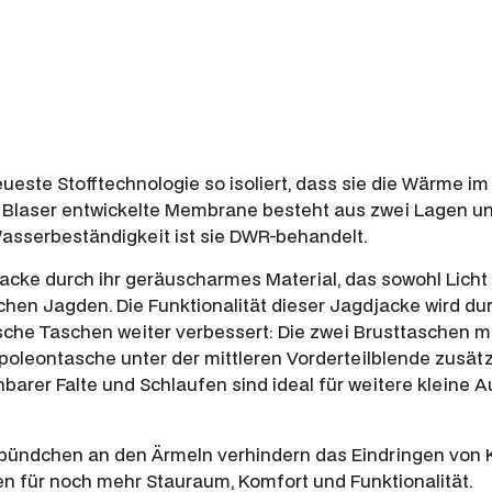
i
n
a
,
F
a
r
ste Stofftechnologie so isoliert, dass sie die Wärme im 
b
für Blaser entwickelte Membrane besteht aus zwei Lagen un
e
Wasserbeständigkeit ist sie DWR-behandelt.
D
u
cke durch ihr geräuscharmes Material, das sowohl Licht 
lichen Jagden. Die Funktionalität dieser Jagdjacke wird d
n
sche Taschen weiter verbessert: Die zwei Brusttaschen m
k
oleontasche unter der mittleren Vorderteilblende zusätz
e
arer Falte und Schlaufen sind ideal für weitere kleine
l
b
r
cebündchen an den Ärmeln verhindern das Eindringen von K
a
n für noch mehr Stauraum, Komfort und Funktionalität.