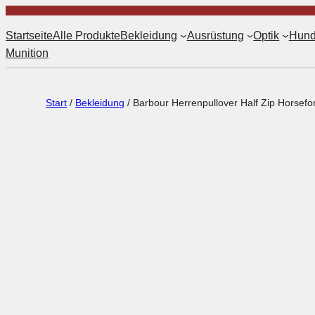
Startseite
Alle Produkte
Bekleidung
Ausrüstung
Optik
Hund
Munition
Start
/
Bekleidung
/ Barbour Herrenpullover Half Zip Horsefo