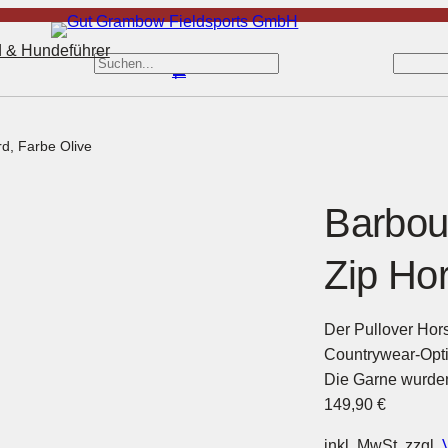
 & Hundeführer
S
S
e
e
a
a
r
r
rd, Farbe Olive
c
c
h
h
Barbou
Zip Hor
Der Pullover Hors
Countrywear-Opti
Die Garne wurden
149,90
€
inkl. MwSt.
zzgl.