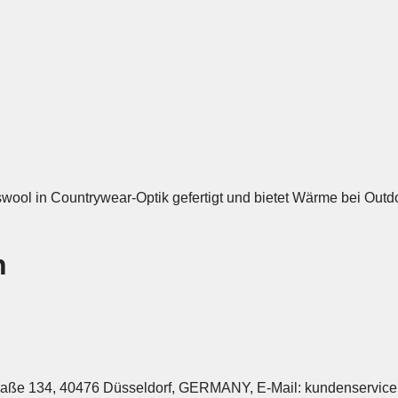
u
l
l
o
v
e
r
H
a
swool in Countrywear-Optik gefertigt und bietet Wärme bei Out
l
f
Z
n
i
p
H
o
r
s
traße 134, 40476 Düsseldorf, GERMANY, E-Mail: kundenservi