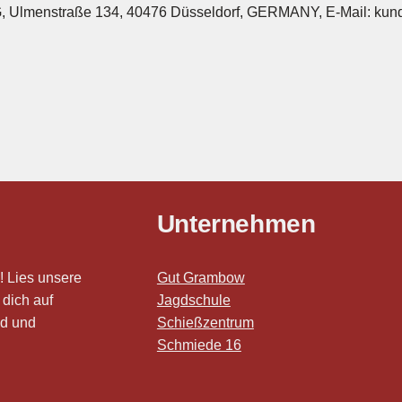
e
G, Ulmenstraße 134, 40476 Düsseldorf, GERMANY, E-Mail: ku
f
o
r
d
,
F
a
r
b
Unternehmen
e
O
l
! Lies unsere
Gut Grambow
i
 dich auf
Jagdschule
v
gd und
Schießzentrum
e
Schmiede 16
M
e